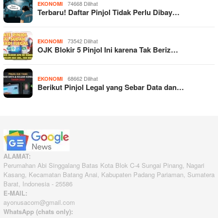
74668 Dilihat
EKONOMI
Terbaru! Daftar Pinjol Tidak Perlu Dibay…
73542 Dilihat
EKONOMI
OJK Blokir 5 Pinjol Ini karena Tak Beriz…
68662 Dilihat
EKONOMI
Berikut Pinjol Legal yang Sebar Data dan…
ALAMAT:
Perumahan Abi Singgalang Batas Kota Blok C-4 Sungai Pinang, Nagari
Kasang, Kecamatan Batang Anai, Kabupaten Padang Pariaman, Sumatera
Barat, Indonesia - 25586
E-MAIL:
ayonusacom@gmail.com
WhatsApp (chats only):