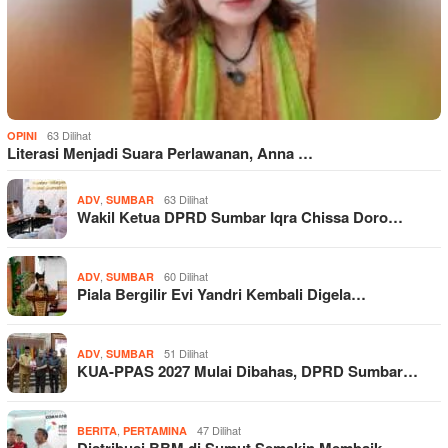
63 Dilihat
OPINI
Literasi Menjadi Suara Perlawanan, Anna …
,
63 Dilihat
ADV
SUMBAR
Wakil Ketua DPRD Sumbar Iqra Chissa Doro…
,
60 Dilihat
ADV
SUMBAR
Piala Bergilir Evi Yandri Kembali Digela…
,
51 Dilihat
ADV
SUMBAR
KUA-PPAS 2027 Mulai Dibahas, DPRD Sumbar…
,
47 Dilihat
BERITA
PERTAMINA
Distribusi BBM di Sumut Semakin Membaik,…