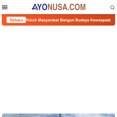
Loncat
Menu
ke
Mobile
konten
 Ajak Tokoh Masyarakat Bangun Budaya Kewaspadaan Kantibma
Terbaru