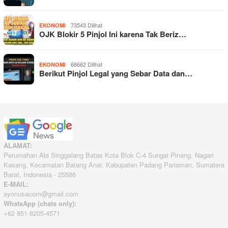
73543 Dilihat
EKONOMI
OJK Blokir 5 Pinjol Ini karena Tak Beriz…
68662 Dilihat
EKONOMI
Berikut Pinjol Legal yang Sebar Data dan…
ALAMAT:
Perumahan Abi Singgalang Batas Kota Blok C-4 Sungai Pinang, Nagari
Kasang, Kecamatan Batang Anai, Kabupaten Padang Pariaman, Sumatera
Barat, Indonesia - 25586
E-MAIL:
ayonusacom@gmail.com
WhatsApp (chats only):
+62 851-8205-4571