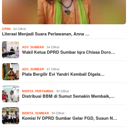
64 Dilihat
OPINI
Literasi Menjadi Suara Perlawanan, Anna …
,
64 Dilihat
ADV
SUMBAR
Wakil Ketua DPRD Sumbar Iqra Chissa Doro…
,
61 Dilihat
ADV
SUMBAR
Piala Bergilir Evi Yandri Kembali Digela…
,
50 Dilihat
BERITA
PERTAMINA
Distribusi BBM di Sumut Semakin Membaik,…
,
50 Dilihat
BERITA
SUMBAR
Komisi IV DPRD Sumbar Gelar FGD, Susun N…