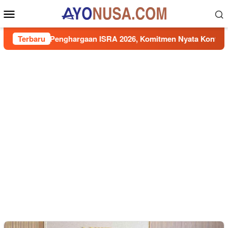
Loncat
Menu
ke
Mobile
konten
bet 7 Penghargaan ISRA 2026, Komitmen Nyata Kontribusi untu
Terbaru