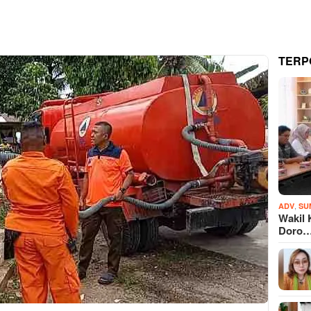
TERP
,
ADV
SU
Wakil 
Doro