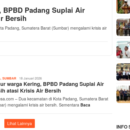
, BPBD Padang Suplai Air
ir Bersih
a Padang, Sumatera Barat (Sumbar) mengalami krisis air
,
Musthofa
18 Januari 2026
A
SUMBAR
r warga Kering, BPBD Padang Suplai Air
Ritonga
ih atasi Krisis Air Bersih
sa.com – Dua kecamatan di Kota Padang, Sumatera Barat
ar) mengalami krisis air bersih. Sementara
Baca
Lihat Lainnya
INFO