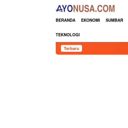
Loncat
ke
konten
BERANDA
EKONOMI
SUMBAR
TEKNOLOGI
Terbaru
Keynote S