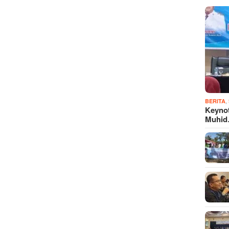
,
BERITA
Keyno
Muhi