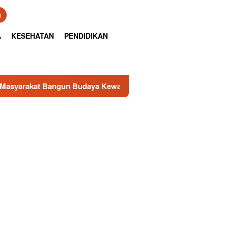
n
A
KESEHATAN
PENDIDIKAN
ngun Budaya Kewaspadaan Kantibmas di Lingkungan Masyarak