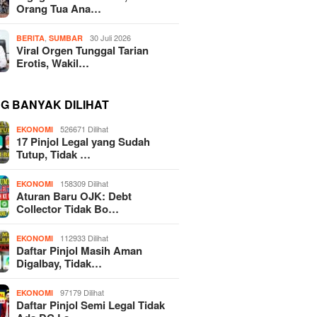
Orang Tua Ana…
,
30 Juli 2026
BERITA
SUMBAR
Viral Orgen Tunggal Tarian
Erotis, Wakil…
NG BANYAK DILIHAT
526671 Dilihat
EKONOMI
17 Pinjol Legal yang Sudah
Tutup, Tidak …
158309 Dilihat
EKONOMI
Aturan Baru OJK: Debt
Collector Tidak Bo…
112933 Dilihat
EKONOMI
Daftar Pinjol Masih Aman
Digalbay, Tidak…
97179 Dilihat
EKONOMI
Daftar Pinjol Semi Legal Tidak