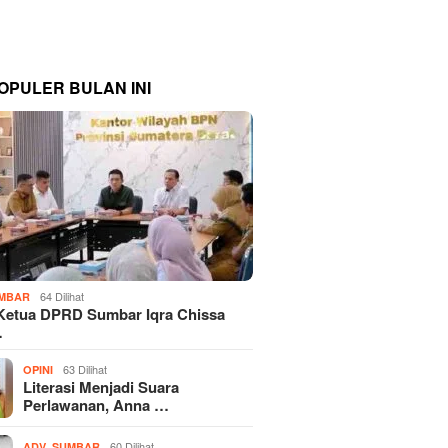
OPULER BULAN INI
64 Dilihat
MBAR
Ketua DPRD Sumbar Iqra Chissa
…
63 Dilihat
OPINI
Literasi Menjadi Suara
Perlawanan, Anna …
,
60 Dilihat
ADV
SUMBAR