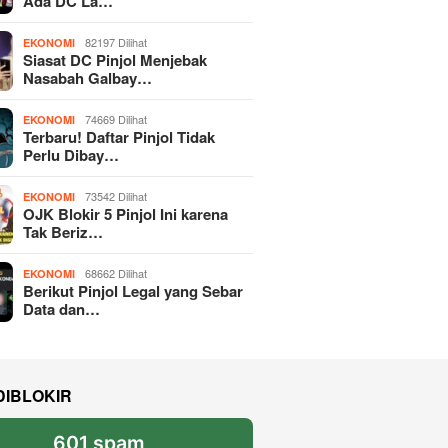
Ada DC La…
82197 Dilihat
EKONOMI
Siasat DC Pinjol Menjebak
Nasabah Galbay…
74669 Dilihat
EKONOMI
Terbaru! Daftar Pinjol Tidak
Perlu Dibay…
73542 Dilihat
EKONOMI
OJK Blokir 5 Pinjol Ini karena
Tak Beriz…
68662 Dilihat
EKONOMI
Berikut Pinjol Legal yang Sebar
Data dan…
DIBLOKIR
601 spam