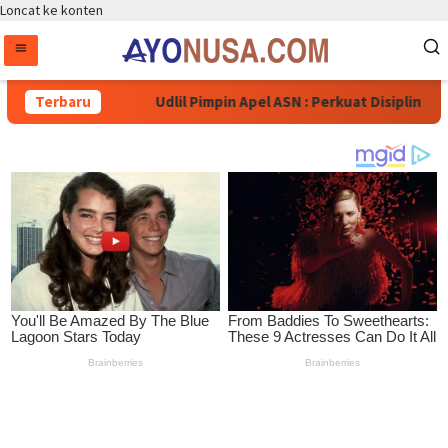
Loncat ke konten
rakat
Terbaru
Udlil Pimpin Apel ASN : Perkuat Disiplin dan Budaya 
KATEGORI:
KESEHATAN
BERITA
,
KESEHATAN
,
PURWOREJO
Ayonusa