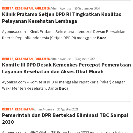
BERITA
,
KESEHATAN
,
PARLEMEN
Admin Ayonusa
26 Agustus 2024
Komite III DPD Desak Kemenkes Percepat Pemerataan
Layanan Kesehatan dan Akses Obat Murah
Ayonusa.com – Komite III DPD RI menggelar rapat kerja (raker) dengan
Wakil Menteri Kesehatan, Dante
Baca
BERITA
,
KESEHATAN
Admin Ayonusa
20 Agustus 2024
Pemerintah dan DPR Bertekad Eliminasi TBC Sampai
2030
Ayonusa.com – WHO Global TB Report tahun 2022 melansir data bahwa
terdapat 10,6 juta orang
Baca
BERITA
,
KESEHATAN
,
PARLEMEN
Admin Ayonusa
20 Agustus 2024
Komite III DPD RI Kutuk Perundungan pada Peserta
Program Pendidikan Dokter Spesialis
Ayonusa.com – Komite III Dewan Perwakilan Daerah Republik Indonesia
(DPD RI) dengan tegas mengutuk tindakan
Baca