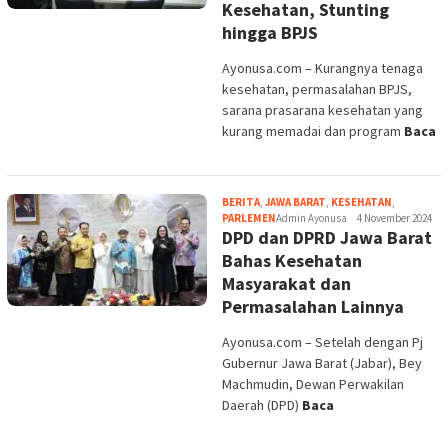
BERITA
,
JAWA BARAT
,
KESEHATAN
,
PARLEMEN
Admin Ayonusa
4 November 2024
DPD dan DPRD Jawa Barat
Bahas Kesehatan
Masyarakat dan
Permasalahan Lainnya
Ayonusa.com – Setelah dengan Pj
Gubernur Jawa Barat (Jabar), Bey
Machmudin, Dewan Perwakilan
Daerah (DPD)
Baca
BERITA
,
KESEHATAN
,
PARLEMEN
Admin Ayonusa
26 September 2024
Klinik Pratama Setjen DPD RI Tingkatkan Kualitas
Pelayanan Kesehatan Lembaga
Ayonusa.com – Klinik Pratama Sekretariat Jenderal Dewan Perwakilan
Daerah Republik Indonesia (Setjen DPD RI) menggelar
Baca