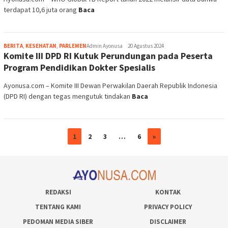
1
2
3
…
6
»
REDAKSI
KONTAK
TENTANG KAMI
PRIVACY POLICY
PEDOMAN MEDIA SIBER
DISCLAIMER
JARINGAN SOCIAL
RSS
Versi Non AMP
Copyright @ 2026 Ayonusa.com - Mjnews.id Group. All right reserved