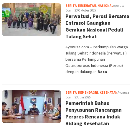
bersama Perhimpunan
Osteoporosis Indonesia (Perosi)
dengan dukungan
Baca
BERITA
,
KEMENDAGRI
,
KESEHATAN
Ayonusa
Com
23 Juni 2025
Pemerintah Bahas
Penyusunan Rancangan
Perpres Rencana Induk
Bidang Kesehatan
Mjnews.id – Pemerintah terus
mematangkan penyusunan
Rancangan Peraturan Presiden
(Perpres) tentang Rencana Induk
Bidang Kesehatan
Baca