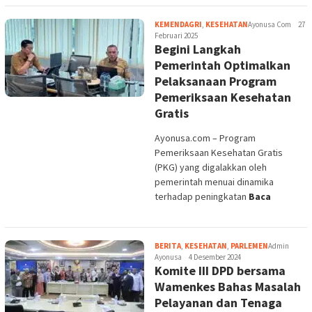
Ayonusa.com – Program
Pemeriksaan Kesehatan Gratis
(PKG) yang digalakkan oleh
pemerintah menuai dinamika
terhadap peningkatan
Baca
BERITA
,
KESEHATAN
,
PARLEMEN
Admin
Ayonusa
4 Desember 2024
Komite III DPD bersama
Wamenkes Bahas Masalah
Pelayanan dan Tenaga
Kesehatan, Stunting
hingga BPJS
Ayonusa.com – Kurangnya tenaga
kesehatan, permasalahan BPJS,
sarana prasarana kesehatan yang
kurang memadai dan program
Baca