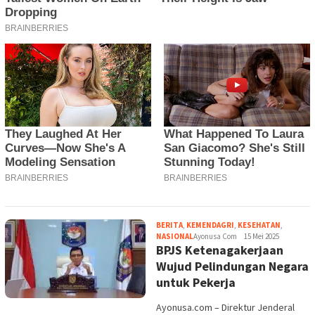
BERITA
,
KEMENDAGRI
,
KESEHATAN
,
NASIONAL
Ayonusa Com
15 Mei 2025
BPJS Ketenagakerjaan
Wujud Pelindungan Negara
untuk Pekerja
Ayonusa.com – Direktur Jenderal
Bina Pembangunan Daerah
Kemendagri, Restuardy Daud,
menegaskan pentingnya
percepatan Universal Coverage
Baca
KEMENDAGRI
,
KESEHATAN
Ayonusa Com
12
Maret 2025