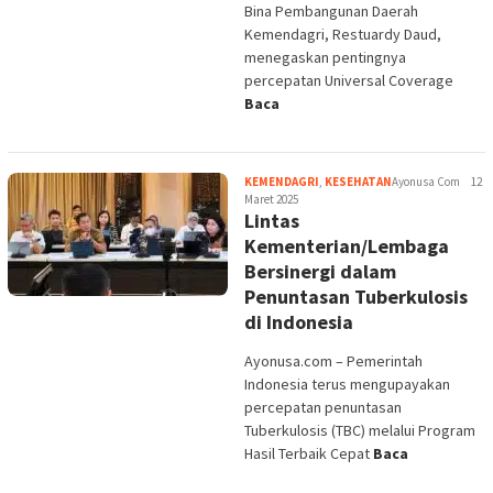
Lintas
Kementerian/Lembaga
Bersinergi dalam
Penuntasan Tuberkulosis
di Indonesia
Ayonusa.com – Pemerintah
Indonesia terus mengupayakan
percepatan penuntasan
Tuberkulosis (TBC) melalui Program
Hasil Terbaik Cepat
Baca
KEMENDAGRI
,
KESEHATAN
Ayonusa Com
27
Februari 2025
Begini Langkah
Pemerintah Optimalkan
Pelaksanaan Program
Pemeriksaan Kesehatan
Gratis