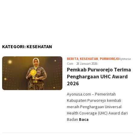
Com
28 Januari 2026
Pemkab Purworejo Terima
Penghargaan UHC Award
2026
Ayonusa.com – Pemerintah
Kabupaten Purworejo kembali
meraih Penghargaan Universal
Health Coverage (UHC) Award dari
Badan
Baca
BERITA
,
KESEHATAN
,
NASIONAL
Ayonusa
Com
23 Oktober 2025
Perwatusi, Perosi Bersama
Entrasol Gaungkan
Gerakan Nasional Peduli
Tulang Sehat
Ayonusa.com – Perkumpulan Warga
Tulang Sehat Indonesia (Perwatusi)