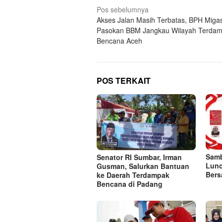
Navigasi
Pos sebelumnya
Akses Jalan Masih Terbatas, BPH Miga
pos
Pasokan BBM Jangkau Wilayah Terda
Bencana Aceh
POS TERKAIT
Samb
Senator RI Sumbar, Irman
Lunc
Gusman, Salurkan Bantuan
Bers
ke Daerah Terdampak
Bencana di Padang