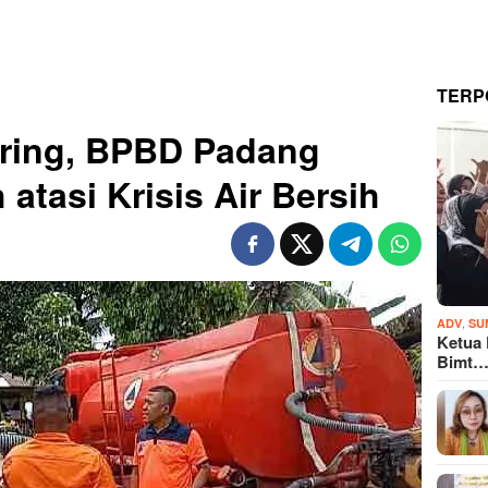
TERP
ring, BPBD Padang
 atasi Krisis Air Bersih
,
ADV
SU
Ketua
Bimt