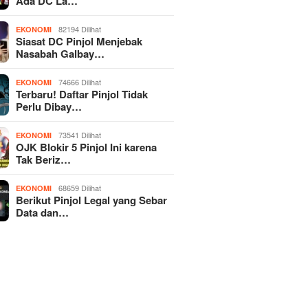
Ada DC La…
82194 Dilihat
EKONOMI
Siasat DC Pinjol Menjebak
Nasabah Galbay…
74666 Dilihat
EKONOMI
Terbaru! Daftar Pinjol Tidak
Perlu Dibay…
73541 Dilihat
EKONOMI
OJK Blokir 5 Pinjol Ini karena
Tak Beriz…
68659 Dilihat
EKONOMI
Berikut Pinjol Legal yang Sebar
Data dan…