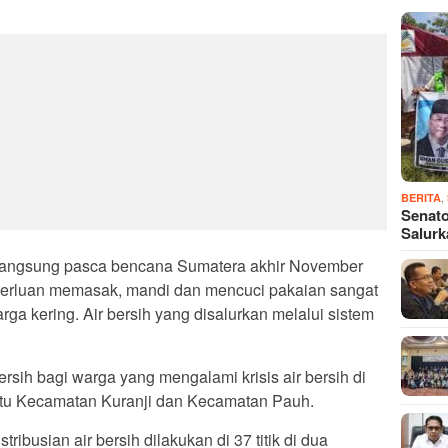
,
BERITA
Senato
Salur
berlangsung pasca bencana Sumatera akhir November
keperluan memasak, mandi dan mencuci pakaian sangat
ga kering. Air bersih yang disalurkan melalui sistem
bersih bagi warga yang mengalami krisis air bersih di
itu Kecamatan Kuranji dan Kecamatan Pauh.
ribusian air bersih dilakukan di 37 titik di dua