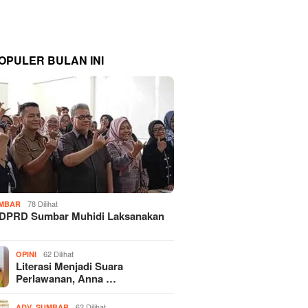
OPULER BULAN INI
78 Dilihat
MBAR
 DPRD Sumbar Muhidi Laksanakan
…
62 Dilihat
OPINI
Literasi Menjadi Suara
Perlawanan, Anna …
,
62 Dilihat
ADV
SUMBAR