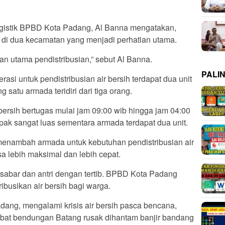
gistik BPBD Kota Padang, Al Banna mengatakan,
an di dua kecamatan yang menjadi perhatian utama.
an utama pendistribusian,” sebut Al Banna.
PALI
si untuk pendistribusian air bersih terdapat dua unit
satu armada teridiri dari tiga orang.
bersih bertugas mulai jam 09:00 wib hingga jam 04:00
mpak sangat luas sementara armada terdapat dua unit.
nambah armada untuk kebutuhan pendistribusian air
sa lebih maksimal dan lebih cepat.
sabar dan antri dengan tertib. BPBD Kota Padang
busikan air bersih bagi warga.
dang, mengalami krisis air bersih pasca bencana,
ibat bendungan Batang rusak dihantam banjir bandang