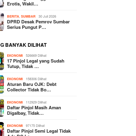
Erotis, Wakil…
,
30 Juli 2026
BERITA
SUMBAR
DPRD Desak Pemrov Sumbar
Serius Pungut P…
NG BANYAK DILIHAT
526669 Dilihat
EKONOMI
17 Pinjol Legal yang Sudah
Tutup, Tidak …
158306 Dilihat
EKONOMI
Aturan Baru OJK: Debt
Collector Tidak Bo…
112929 Dilihat
EKONOMI
Daftar Pinjol Masih Aman
Digalbay, Tidak…
97175 Dilihat
EKONOMI
Daftar Pinjol Semi Legal Tidak