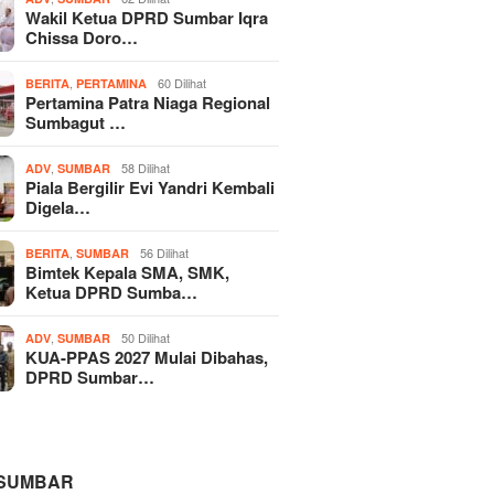
Wakil Ketua DPRD Sumbar Iqra
Chissa Doro…
,
60 Dilihat
BERITA
PERTAMINA
Pertamina Patra Niaga Regional
Sumbagut …
,
58 Dilihat
ADV
SUMBAR
Piala Bergilir Evi Yandri Kembali
Digela…
,
56 Dilihat
BERITA
SUMBAR
Bimtek Kepala SMA, SMK,
Ketua DPRD Sumba…
,
50 Dilihat
ADV
SUMBAR
KUA-PPAS 2027 Mulai Dibahas,
DPRD Sumbar…
 SUMBAR