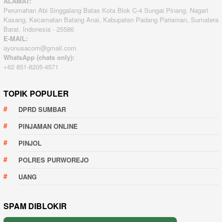
ALAMAT:
Perumahan Abi Singgalang Batas Kota Blok C-4 Sungai Pinang, Nagari
Kasang, Kecamatan Batang Anai, Kabupaten Padang Pariaman, Sumatera
Barat, Indonesia - 25586
E-MAIL:
ayonusacom@gmail.com
WhatsApp (chats only):
+62 851-8205-4571
TOPIK POPULER
DPRD SUMBAR
PINJAMAN ONLINE
PINJOL
POLRES PURWOREJO
UANG
SPAM DIBLOKIR