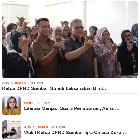
,
78 Dilihat
ADV
SUMBAR
Ketua DPRD Sumbar Muhidi Laksanakan Bimt…
62 Dilihat
OPINI
Literasi Menjadi Suara Perlawanan, Anna …
,
62 Dilihat
ADV
SUMBAR
Wakil Ketua DPRD Sumbar Iqra Chissa Doro…