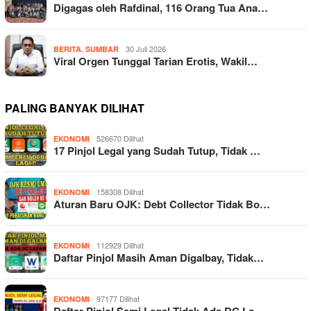
Digagas oleh Rafdinal, 116 Orang Tua Ana…
,
30 Juli 2026
BERITA
SUMBAR
Viral Orgen Tunggal Tarian Erotis, Wakil…
PALING BANYAK DILIHAT
526670 Dilihat
EKONOMI
17 Pinjol Legal yang Sudah Tutup, Tidak …
158308 Dilihat
EKONOMI
Aturan Baru OJK: Debt Collector Tidak Bo…
112929 Dilihat
EKONOMI
Daftar Pinjol Masih Aman Digalbay, Tidak…
97177 Dilihat
EKONOMI
Daftar Pinjol Semi Legal Tidak Ada DC La…