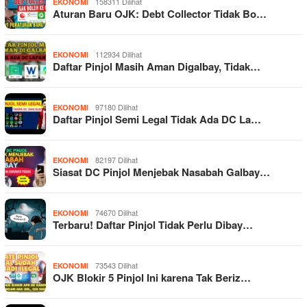
158311 Dilihat
EKONOMI
Aturan Baru OJK: Debt Collector Tidak Bo…
112934 Dilihat
EKONOMI
Daftar Pinjol Masih Aman Digalbay, Tidak…
97180 Dilihat
EKONOMI
Daftar Pinjol Semi Legal Tidak Ada DC La…
82197 Dilihat
EKONOMI
Siasat DC Pinjol Menjebak Nasabah Galbay…
74670 Dilihat
EKONOMI
Terbaru! Daftar Pinjol Tidak Perlu Dibay…
73543 Dilihat
EKONOMI
OJK Blokir 5 Pinjol Ini karena Tak Beriz…