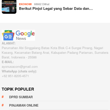
68662 Dilihat
EKONOMI
Berikut Pinjol Legal yang Sebar Data dan…
ALAMAT:
Perumahan Abi Singgalang Batas Kota Blok C-4 Sungai Pinang, Nagari
Kasang, Kecamatan Batang Anai, Kabupaten Padang Pariaman, Sumatera
Barat, Indonesia - 25586
E-MAIL:
ayonusacom@gmail.com
WhatsApp (chats only):
+62 851-8205-4571
TOPIK POPULER
DPRD SUMBAR
PINJAMAN ONLINE