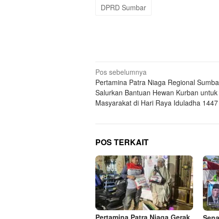
DPRD Sumbar
Navigasi
Pos sebelumnya
Pertamina Patra Niaga Regional Sumba
pos
Salurkan Bantuan Hewan Kurban untuk
Masyarakat di Hari Raya Iduladha 1447
POS TERKAIT
Pertamina Patra Niaga Gerak
Sena