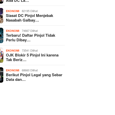
Ada DC La…
82195 Dilihat
EKONOMI
Siasat DC Pinjol Menjebak
Nasabah Galbay…
74667 Dilihat
EKONOMI
Terbaru! Daftar Pinjol Tidak
Perlu Dibay…
73541 Dilihat
EKONOMI
OJK Blokir 5 Pinjol Ini karena
Tak Beriz…
68660 Dilihat
EKONOMI
Berikut Pinjol Legal yang Sebar
Data dan…