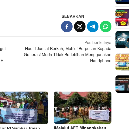
SEBARKAN
Pos berikutnya
gut
Hadiri Jum’at Berkah, Muhidi Berpesan Kepada
Generasi Muda Tidak Berlebihan Menggunakan
 H
Handphone
lMelalui AFT Minangkabau,
tor RI Sumbar, Irman