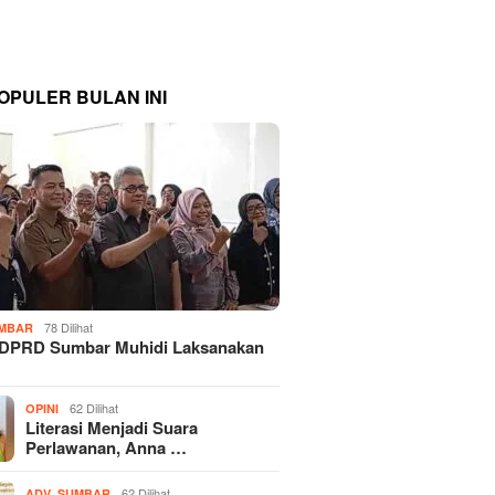
OPULER BULAN INI
78 Dilihat
MBAR
 DPRD Sumbar Muhidi Laksanakan
…
62 Dilihat
OPINI
Literasi Menjadi Suara
Perlawanan, Anna …
,
62 Dilihat
ADV
SUMBAR