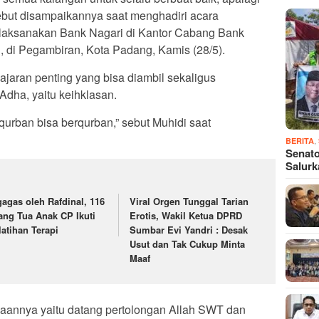
rsebut disampaikannya saat menghadiri acara
laksanakan Bank Nagari di Kantor Cabang Bank
 di Pegambiran, Kota Padang, Kamis (28/5).
jaran penting yang bisa diambil sekaligus
Adha, yaitu keihklasan.
qurban bisa berqurban,” sebut Muhidi saat
,
BERITA
Senato
Salur
gagas oleh Rafdinal, 116
Viral Orgen Tunggal Tarian
ang Tua Anak CP Ikuti
Erotis, Wakil Ketua DPRD
latihan Terapi
Sumbar Evi Yandri : Desak
Usut dan Tak Cukup Minta
Maaf
ewaannya yaitu datang pertolongan Allah SWT dan