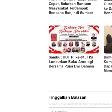
Cepat, Salurkan Bantuan
Gusm
Masyarakat Terdampak
ke D
Bencana Banjir di Sumbar
Benc
Sambut HUT RI ke-81, TISI
Bimt
Luncurkan Buku Antologi
Komp
Bersama Puisi Dwi Bahasa
Dapa
Mema
Tinggalkan Balasan
Alamat email Anda tidak akan dipublikasikan.