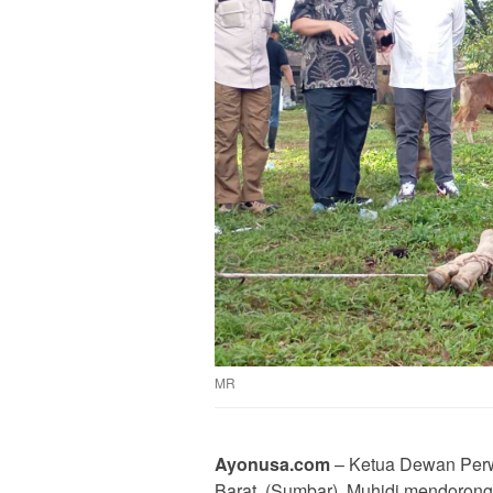
MR
Ayonusa.com
– Ketua Dewan Perw
Barat, (Sumbar), Muhidi mendorong