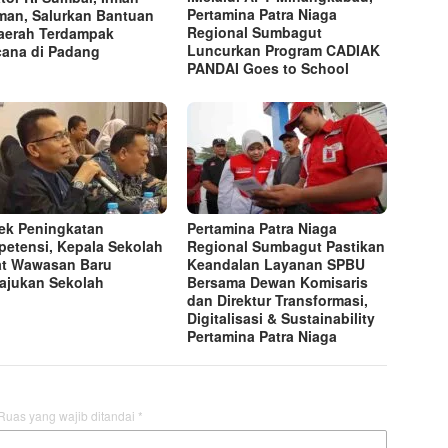
Pertamina Patra Niaga
an, Salurkan Bantuan
Regional Sumbagut
aerah Terdampak
Luncurkan Program CADIAK
ana di Padang
PANDAI Goes to School
ek Peningkatan
Pertamina Patra Niaga
etensi, Kepala Sekolah
Regional Sumbagut Pastikan
t Wawasan Baru
Keandalan Layanan SPBU
jukan Sekolah
Bersama Dewan Komisaris
dan Direktur Transformasi,
Digitalisasi & Sustainability
Pertamina Patra Niaga
Ruas yang wajib ditandai
*