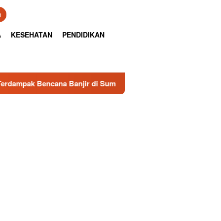
n
A
KESEHATAN
PENDIDIKAN
 Banjir di Sumbar
Senator RI Sumbar, Irman Gusman, S