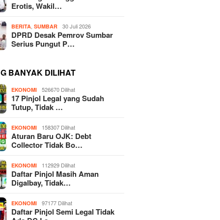
Erotis, Wakil…
,
30 Juli 2026
BERITA
SUMBAR
DPRD Desak Pemrov Sumbar
Serius Pungut P…
NG BANYAK DILIHAT
526670 Dilihat
EKONOMI
17 Pinjol Legal yang Sudah
Tutup, Tidak …
158307 Dilihat
EKONOMI
Aturan Baru OJK: Debt
Collector Tidak Bo…
112929 Dilihat
EKONOMI
Daftar Pinjol Masih Aman
Digalbay, Tidak…
97177 Dilihat
EKONOMI
Daftar Pinjol Semi Legal Tidak