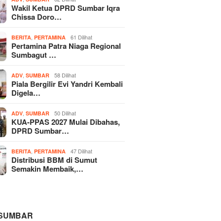
Wakil Ketua DPRD Sumbar Iqra
Chissa Doro…
,
61 Dilihat
BERITA
PERTAMINA
Pertamina Patra Niaga Regional
Sumbagut …
,
58 Dilihat
ADV
SUMBAR
Piala Bergilir Evi Yandri Kembali
Digela…
,
50 Dilihat
ADV
SUMBAR
KUA-PPAS 2027 Mulai Dibahas,
DPRD Sumbar…
,
47 Dilihat
BERITA
PERTAMINA
Distribusi BBM di Sumut
Semakin Membaik,…
 SUMBAR