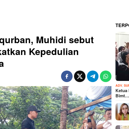
TERP
qurban, Muhidi sebut
katkan Kepedulian
ma
,
ADV
SU
Ketua
Bimt