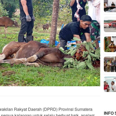
akilan Rakyat Daerah (DPRD) Provinsi Sumatera
INFO
 semua kalangan untuk selalu berbuat baik, apalagi