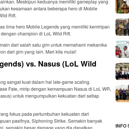
mainkan. Meskipun keduanya memiliki gameplay yang
ukan kesamaan antara beberapa hero di Mobile
ld Rift.
has lima hero Mobile Legends yang memiliki kemiripan
 dengan champion di LoL Wild Rift.
main dari salah satu gim untuk memahami mekanika
 dari gim yang lain. Mari kita mulai!
gends) vs. Nasus (LoL Wild
ng sangat kuat dalam hal late-game scaling.
ase Fate, mirip dengan kemampuan Nasus di LoL WR,
sus) untuk mengumpulkan kekuatan dari setiap
ng fokus pada pertumbuhan kekuatan dari
an pasifnya, Siphoning Strike. Semakin banyak
INFO
, semakin besar damage yang dia dapatkan.