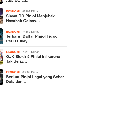
Ada DC La…
82197 Dilihat
EKONOMI
Siasat DC Pinjol Menjebak
Nasabah Galbay…
74669 Dilihat
EKONOMI
Terbaru! Daftar Pinjol Tidak
Perlu Dibay…
73542 Dilihat
EKONOMI
OJK Blokir 5 Pinjol Ini karena
Tak Beriz…
68662 Dilihat
EKONOMI
Berikut Pinjol Legal yang Sebar
Data dan…