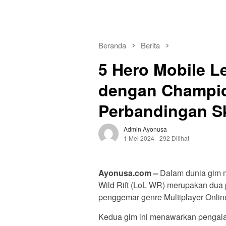
Beranda
Berita
5 Hero Mobile L
dengan Champio
Perbandingan Sk
Admin Ayonusa
1 Mei 2024
292 Dilihat
Ayonusa.com –
Dalam dunia gim m
Wild Rift (LoL WR) merupakan dua 
penggemar genre Multiplayer Onlin
Kedua gim ini menawarkan pengala