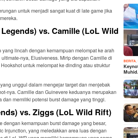
erungan untuk menjadi sangat kuat di late game jika
 mereka.
 Legends) vs. Camille (LoL Wild
 yang lincah dengan kemampuan melompat ke arah
timate-nya, Elusiveness. Mirip dengan Camille di
,
BERITA
ookshot untuk melompat ke dinding atau struktur
Keyno
Muhi
ang unggul dalam mengejar target dan menjebak
t-nya. Camille dan Guinevere keduanya merupakan
a dan memiliki potensi burst damage yang tinggi.
ds) vs. Ziggs (LoL Wild Rift)
 dengan kemampuan burst damage yang besar,
ic Injunction, yang meledakkan area luas dengan
ggs di LoL WR yang memiliki kemampuan yang sama