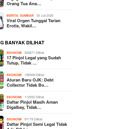
Orang Tua Ana…
,
30 Juli 2026
BERITA
SUMBAR
Viral Orgen Tunggal Tarian
Erotis, Wakil…
NG BANYAK DILIHAT
526671 Dilihat
EKONOMI
17 Pinjol Legal yang Sudah
Tutup, Tidak …
158309 Dilihat
EKONOMI
Aturan Baru OJK: Debt
Collector Tidak Bo…
112932 Dilihat
EKONOMI
Daftar Pinjol Masih Aman
Digalbay, Tidak…
97179 Dilihat
EKONOMI
Daftar Pinjol Semi Legal Tidak