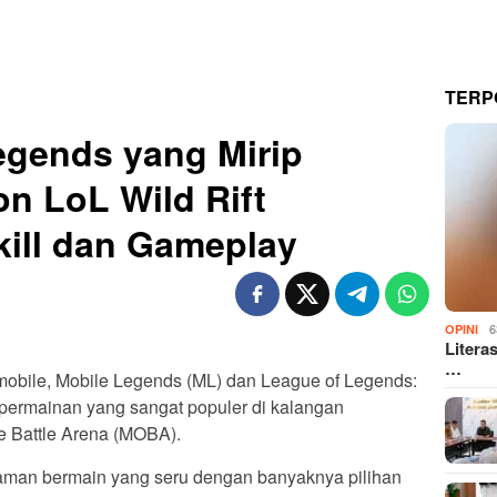
TERP
egends yang Mirip
n LoL Wild Rift
ill dan Gameplay
6
OPINI
Litera
…
obile, Mobile Legends (ML) dan League of Legends:
permainan yang sangat populer di kalangan
e Battle Arena (MOBA).
man bermain yang seru dengan banyaknya pilihan