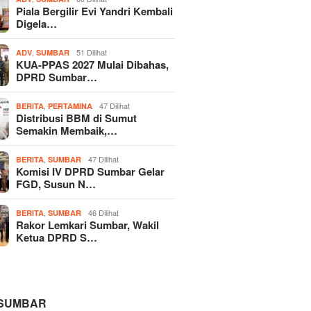
Piala Bergilir Evi Yandri Kembali
Digela…
,
51 Dilihat
ADV
SUMBAR
KUA-PPAS 2027 Mulai Dibahas,
DPRD Sumbar…
,
47 Dilihat
BERITA
PERTAMINA
Distribusi BBM di Sumut
Semakin Membaik,…
,
47 Dilihat
BERITA
SUMBAR
Komisi IV DPRD Sumbar Gelar
FGD, Susun N…
,
46 Dilihat
BERITA
SUMBAR
Rakor Lemkari Sumbar, Wakil
Ketua DPRD S…
 SUMBAR