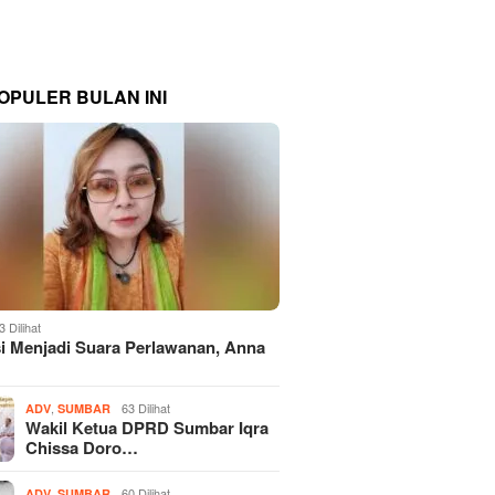
OPULER BULAN INI
3 Dilihat
si Menjadi Suara Perlawanan, Anna
,
63 Dilihat
ADV
SUMBAR
Wakil Ketua DPRD Sumbar Iqra
Chissa Doro…
,
60 Dilihat
ADV
SUMBAR