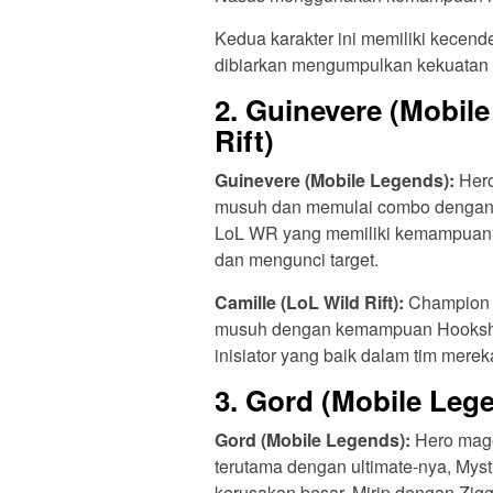
Kedua karakter ini memiliki kecend
dibiarkan mengumpulkan kekuatan
2.
Guinevere (Mobile
Rift)
Guinevere (Mobile Legends):
Hero
musuh dan memulai combo dengan ul
LoL WR yang memiliki kemampuan H
dan mengunci target.
Camille (LoL Wild Rift):
Champion y
musuh dengan kemampuan Hooksho
inisiator yang baik dalam tim merek
3.
Gord (Mobile Legen
Gord (Mobile Legends):
Hero mage
terutama dengan ultimate-nya, Myst
kerusakan besar. Mirip dengan Zi