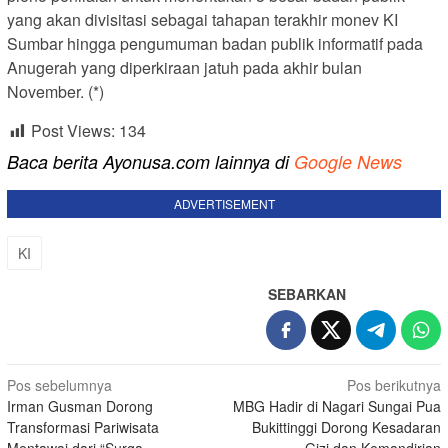
yang akan divisitasi sebagai tahapan terakhir monev KI
Sumbar hingga pengumuman badan publik informatif pada
Anugerah yang diperkiraan jatuh pada akhir bulan
November. (*)
Post Views:
134
Baca berita Ayonusa.com lainnya di
Google News
ADVERTISEMENT
KI
SEBARKAN
Navigasi
Pos sebelumnya
Pos berikutnya
Irman Gusman Dorong
MBG Hadir di Nagari Sungai Pua
pos
Transformasi Pariwisata
Bukittinggi Dorong Kesadaran
Mentawai dari “Surga
Gizi dan Kemandirian