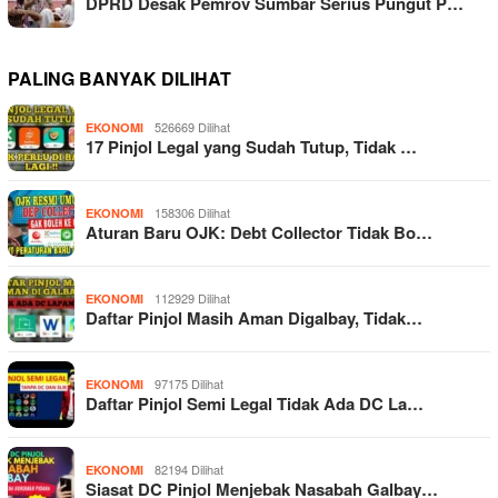
DPRD Desak Pemrov Sumbar Serius Pungut P…
PALING BANYAK DILIHAT
526669 Dilihat
EKONOMI
17 Pinjol Legal yang Sudah Tutup, Tidak …
158306 Dilihat
EKONOMI
Aturan Baru OJK: Debt Collector Tidak Bo…
112929 Dilihat
EKONOMI
Daftar Pinjol Masih Aman Digalbay, Tidak…
97175 Dilihat
EKONOMI
Daftar Pinjol Semi Legal Tidak Ada DC La…
82194 Dilihat
EKONOMI
Siasat DC Pinjol Menjebak Nasabah Galbay…