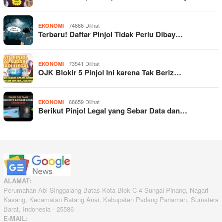
74666 Dilihat
EKONOMI
Terbaru! Daftar Pinjol Tidak Perlu Dibay…
73541 Dilihat
EKONOMI
OJK Blokir 5 Pinjol Ini karena Tak Beriz…
68659 Dilihat
EKONOMI
Berikut Pinjol Legal yang Sebar Data dan…
ALAMAT:
Perumahan Abi Singgalang Batas Kota Blok C-4 Sungai Pinang, Nagari
Kasang, Kecamatan Batang Anai, Kabupaten Padang Pariaman, Sumatera
Barat, Indonesia - 25586
E-MAIL: