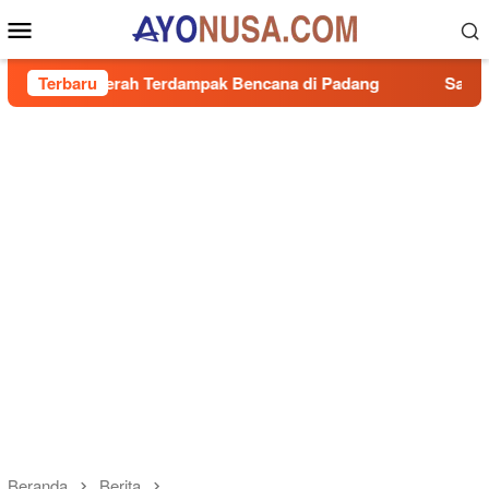
Loncat
Menu
ke
Mobile
konten
Daerah Terdampak Bencana di Padang
Terbaru
Sambut HUT RI ke-
Beranda
Berita