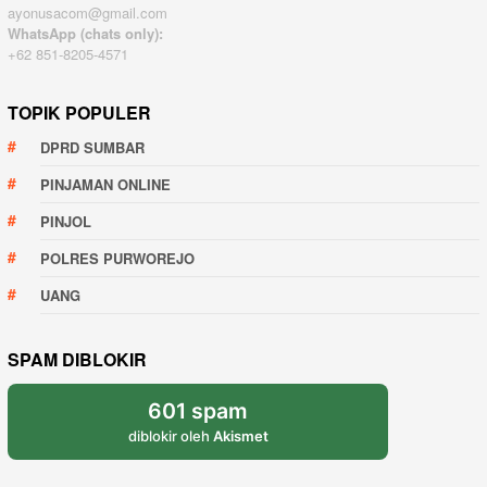
ayonusacom@gmail.com
WhatsApp (chats only):
+62 851-8205-4571
TOPIK POPULER
DPRD SUMBAR
PINJAMAN ONLINE
PINJOL
POLRES PURWOREJO
UANG
SPAM DIBLOKIR
601 spam
diblokir oleh
Akismet