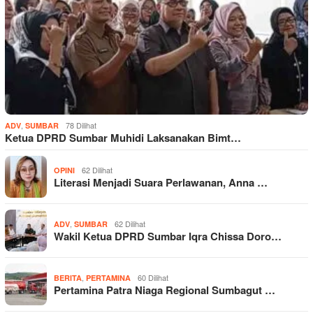
,
78 Dilihat
ADV
SUMBAR
Ketua DPRD Sumbar Muhidi Laksanakan Bimt…
62 Dilihat
OPINI
Literasi Menjadi Suara Perlawanan, Anna …
,
62 Dilihat
ADV
SUMBAR
Wakil Ketua DPRD Sumbar Iqra Chissa Doro…
,
60 Dilihat
BERITA
PERTAMINA
Pertamina Patra Niaga Regional Sumbagut …