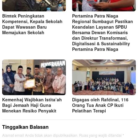
Bimtek Peningkatan
Pertamina Patra Niaga
Kompetensi, Kepala Sekolah
Regional Sumbagut Pastikan
Dapat Wawasan Baru
Keandalan Layanan SPBU
Memajukan Sekolah
Bersama Dewan Komisaris
dan Direktur Transformasi,
Digitalisasi & Sustainability
Pertamina Patra Niaga
Kemenhaj Wajibkan Istita’ah
Digagas oleh Rafdinal, 116
Bagi Jemaah Haji Guna
Orang Tua Anak CP Ikuti
Menekan Resiko Penyakit
Pelatihan Terapi
Tinggalkan Balasan
Alamat email Anda tidak akan dipublikasikan.
Ruas yang wajib ditandai
*