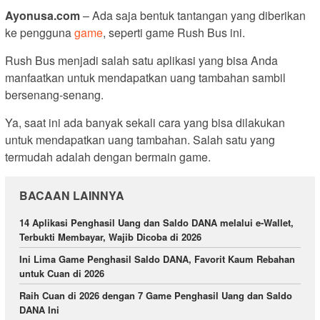
Ayonusa.com
– Ada saja bentuk tantangan yang diberikan
ke pengguna
game
, seperti game Rush Bus ini.
Rush Bus menjadi salah satu aplikasi yang bisa Anda
manfaatkan untuk mendapatkan uang tambahan sambil
bersenang-senang.
Ya, saat ini ada banyak sekali cara yang bisa dilakukan
untuk mendapatkan uang tambahan. Salah satu yang
termudah adalah dengan bermain game.
BACAAN LAINNYA
14 Aplikasi Penghasil Uang dan Saldo DANA melalui e-Wallet,
Terbukti Membayar, Wajib Dicoba di 2026
Ini Lima Game Penghasil Saldo DANA, Favorit Kaum Rebahan
untuk Cuan di 2026
Raih Cuan di 2026 dengan 7 Game Penghasil Uang dan Saldo
DANA Ini