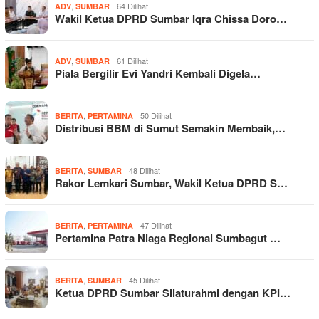
,
64 Dilihat
ADV
SUMBAR
Wakil Ketua DPRD Sumbar Iqra Chissa Doro…
,
61 Dilihat
ADV
SUMBAR
Piala Bergilir Evi Yandri Kembali Digela…
,
50 Dilihat
BERITA
PERTAMINA
Distribusi BBM di Sumut Semakin Membaik,…
,
48 Dilihat
BERITA
SUMBAR
Rakor Lemkari Sumbar, Wakil Ketua DPRD S…
,
47 Dilihat
BERITA
PERTAMINA
Pertamina Patra Niaga Regional Sumbagut …
,
45 Dilihat
BERITA
SUMBAR
Ketua DPRD Sumbar Silaturahmi dengan KPI…