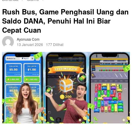
Rush Bus, Game Penghasil Uang dan
Saldo DANA, Penuhi Hal Ini Biar
Cepat Cuan
Ayonusa Com
13 Januari 2026
177 Dilihat