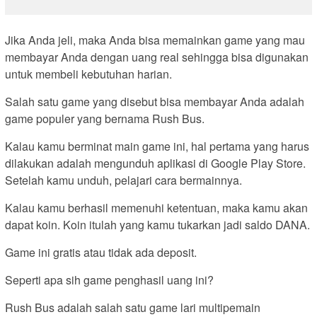
Jika Anda jeli, maka Anda bisa memainkan game yang mau
membayar Anda dengan uang real sehingga bisa digunakan
untuk membeli kebutuhan harian.
Salah satu game yang disebut bisa membayar Anda adalah
game populer yang bernama Rush Bus.
Kalau kamu berminat main game ini, hal pertama yang harus
dilakukan adalah mengunduh aplikasi di Google Play Store.
Setelah kamu unduh, pelajari cara bermainnya.
Kalau kamu berhasil memenuhi ketentuan, maka kamu akan
dapat koin. Koin itulah yang kamu tukarkan jadi saldo DANA.
Game ini gratis atau tidak ada deposit.
Seperti apa sih game penghasil uang ini?
Rush Bus adalah salah satu game lari multipemain