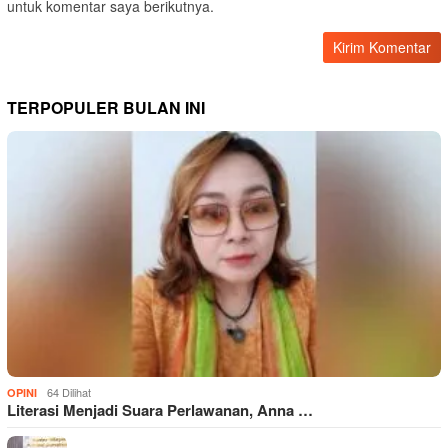
untuk komentar saya berikutnya.
TERPOPULER BULAN INI
64 Dilihat
OPINI
Literasi Menjadi Suara Perlawanan, Anna …