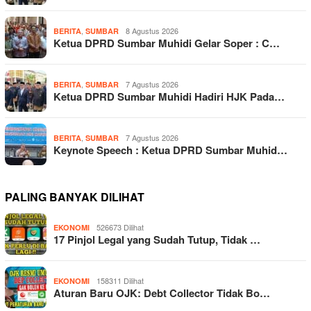
,
8 Agustus 2026
BERITA
SUMBAR
Ketua DPRD Sumbar Muhidi Gelar Soper : C…
,
7 Agustus 2026
BERITA
SUMBAR
Ketua DPRD Sumbar Muhidi Hadiri HJK Pada…
,
7 Agustus 2026
BERITA
SUMBAR
Keynote Speech : Ketua DPRD Sumbar Muhid…
PALING BANYAK DILIHAT
526673 Dilihat
EKONOMI
17 Pinjol Legal yang Sudah Tutup, Tidak …
158311 Dilihat
EKONOMI
Aturan Baru OJK: Debt Collector Tidak Bo…