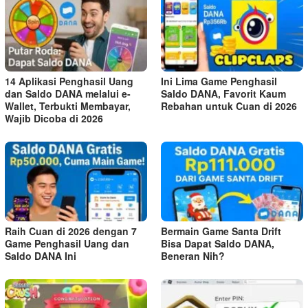
14 Aplikasi Penghasil Uang
Ini Lima Game Penghasil
dan Saldo DANA melalui e-
Saldo DANA, Favorit Kaum
Wallet, Terbukti Membayar,
Rebahan untuk Cuan di 2026
Wajib Dicoba di 2026
Raih Cuan di 2026 dengan 7
Bermain Game Santa Drift
Game Penghasil Uang dan
Bisa Dapat Saldo DANA,
Saldo DANA Ini
Beneran Nih?