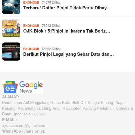
74670 Dilihat
EKONOMI
Terbaru! Daftar Pinjol Tidak Perlu Dibay…
73543 Dilihat
EKONOMI
OJK Blokir 5 Pinjol Ini karena Tak Beriz…
68662 Dilihat
EKONOMI
Berikut Pinjol Legal yang Sebar Data dan…
ALAMAT:
Perumahan Abi Singgalang Batas Kota Blok C-4 Sungai Pinang, Nagari
Kasang, Kecamatan Batang Anai, Kabupaten Padang Pariaman, Sumatera
Barat, Indonesia - 25586
E-MAIL:
ayonusacom@gmail.com
WhatsApp (chats only):