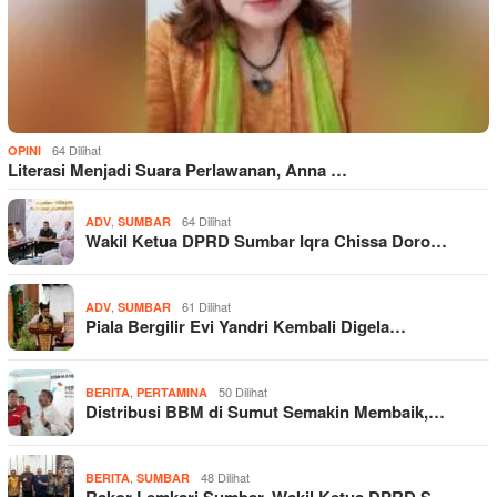
64 Dilihat
OPINI
Literasi Menjadi Suara Perlawanan, Anna …
,
64 Dilihat
ADV
SUMBAR
Wakil Ketua DPRD Sumbar Iqra Chissa Doro…
,
61 Dilihat
ADV
SUMBAR
Piala Bergilir Evi Yandri Kembali Digela…
,
50 Dilihat
BERITA
PERTAMINA
Distribusi BBM di Sumut Semakin Membaik,…
,
48 Dilihat
BERITA
SUMBAR
Rakor Lemkari Sumbar, Wakil Ketua DPRD S…