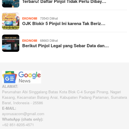
Terbaru! Daftar Pinjol Tidak Perlu Dibay…
73543 Dilihat
EKONOMI
OJK Blokir 5 Pinjol Ini karena Tak Beriz…
68663 Dilihat
EKONOMI
Berikut Pinjol Legal yang Sebar Data dan…
ALAMAT:
Perumahan Abi Singgalang Batas Kota Blok C-4 Sungai Pinang, Nagari
Kasang, Kecamatan Batang Anai, Kabupaten Padang Pariaman, Sumatera
Barat, Indonesia - 25586
E-MAIL:
ayonusacom@gmail.com
WhatsApp (chats only):
+62 851-8205-4571