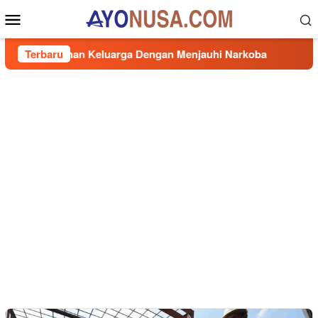
Loncat
Menu
ke
Mobile
konten
Ketahanan Keluarga Dengan Menjauhi Narkoba
Terbaru
Indra Cat