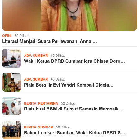
65 Dilihat
OPINI
Literasi Menjadi Suara Perlawanan, Anna …
,
65 Dilihat
ADV
SUMBAR
Wakil Ketua DPRD Sumbar Iqra Chissa Doro…
,
63 Dilihat
ADV
SUMBAR
Piala Bergilir Evi Yandri Kembali Digela…
,
52 Dilihat
BERITA
PERTAMINA
Distribusi BBM di Sumut Semakin Membaik,…
,
50 Dilihat
BERITA
SUMBAR
Rakor Lemkari Sumbar, Wakil Ketua DPRD S…