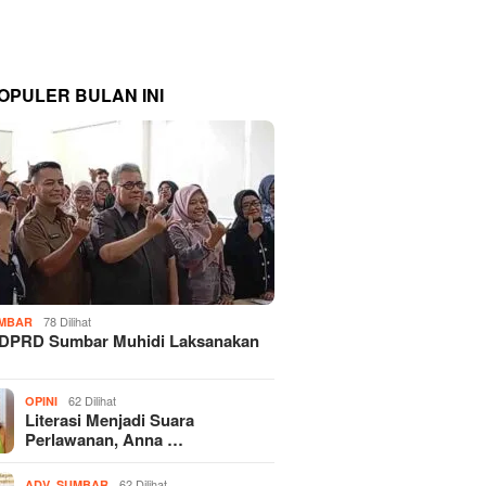
OPULER BULAN INI
78 Dilihat
MBAR
 DPRD Sumbar Muhidi Laksanakan
…
62 Dilihat
OPINI
Literasi Menjadi Suara
Perlawanan, Anna …
,
62 Dilihat
ADV
SUMBAR