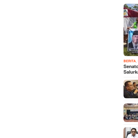
,
BERITA
Senato
Salur