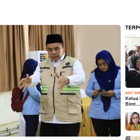
TERP
,
ADV
SU
Ketua
Bimt