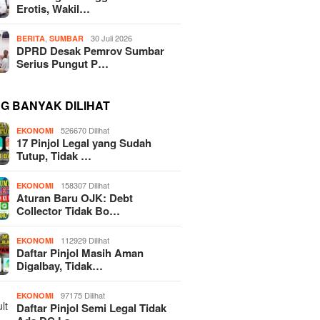
Erotis, Wakil…
,
30 Juli 2026
BERITA
SUMBAR
DPRD Desak Pemrov Sumbar
Serius Pungut P…
NG BANYAK DILIHAT
526670 Dilihat
EKONOMI
17 Pinjol Legal yang Sudah
Tutup, Tidak …
158307 Dilihat
EKONOMI
Aturan Baru OJK: Debt
Collector Tidak Bo…
112929 Dilihat
EKONOMI
Daftar Pinjol Masih Aman
Digalbay, Tidak…
97175 Dilihat
EKONOMI
Daftar Pinjol Semi Legal Tidak