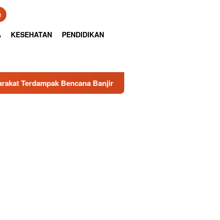
n
A
KESEHATAN
PENDIDIKAN
pak Bencana Banjir di Sumbar
Senator RI Sumbar, Irma