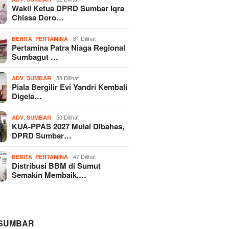
Wakil Ketua DPRD Sumbar Iqra
Chissa Doro…
,
61 Dilihat
BERITA
PERTAMINA
Pertamina Patra Niaga Regional
Sumbagut …
,
58 Dilihat
ADV
SUMBAR
Piala Bergilir Evi Yandri Kembali
Digela…
,
50 Dilihat
ADV
SUMBAR
KUA-PPAS 2027 Mulai Dibahas,
DPRD Sumbar…
,
47 Dilihat
BERITA
PERTAMINA
Distribusi BBM di Sumut
Semakin Membaik,…
 SUMBAR