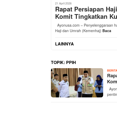
21 April 2026
Rapat Persiapan Haj
Komit Tingkatkan Ku
Ayonusa.com – Penyelenggaraan haj
Haji dan Umrah (Kemenhaj)
Baca
LAINNYA
TOPIK:
PPIH
BERIT
Rapa
Komi
Ayonu
penti