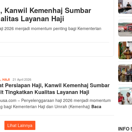
i, Kanwil Kemenhaj Sumbar
alitas Layanan Haji
i 2026 menjadi momentum penting bagi Kementerian
,
Musthofa
21 April 2026
A
HAJI
t Persiapan Haji, Kanwil Kemenhaj Sumbar
Ritonga
t Tingkatkan Kualitas Layanan Haji
sa.com – Penyelenggaraan haji 2026 menjadi momentum
ng bagi Kementerian Haji dan Umrah (Kemenhaj)
Baca
Lihat Lainnya
INFO