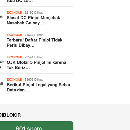
Ada DC La…
82195 Dilihat
EKONOMI
Siasat DC Pinjol Menjebak
Nasabah Galbay…
74667 Dilihat
EKONOMI
Terbaru! Daftar Pinjol Tidak
Perlu Dibay…
73541 Dilihat
EKONOMI
OJK Blokir 5 Pinjol Ini karena
Tak Beriz…
68659 Dilihat
EKONOMI
Berikut Pinjol Legal yang Sebar
Data dan…
DIBLOKIR
601 spam