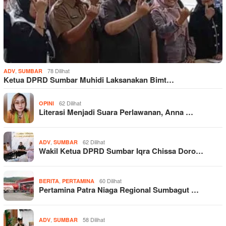
,
78 Dilihat
ADV
SUMBAR
Ketua DPRD Sumbar Muhidi Laksanakan Bimt…
62 Dilihat
OPINI
Literasi Menjadi Suara Perlawanan, Anna …
,
62 Dilihat
ADV
SUMBAR
Wakil Ketua DPRD Sumbar Iqra Chissa Doro…
,
60 Dilihat
BERITA
PERTAMINA
Pertamina Patra Niaga Regional Sumbagut …
,
58 Dilihat
ADV
SUMBAR