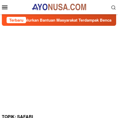
Loncat
Menu
ke
Mobile
konten
Cepat, Salurkan Bantuan Masyarakat Terdampak Bencana Banjir 
Terbaru
TOPIK:
SAFARI