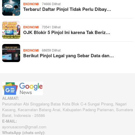
74666 Dilihat
EKONOMI
Terbaru! Daftar Pinjol Tidak Perlu Dibay…
73541 Dilihat
EKONOMI
OJK Blokir 5 Pinjol Ini karena Tak Beriz…
68659 Dilihat
EKONOMI
Berikut Pinjol Legal yang Sebar Data dan…
ALAMAT:
Perumahan Abi Singgalang Batas Kota Blok C-4 Sungai Pinang, Nagari
Kasang, Kecamatan Batang Anai, Kabupaten Padang Pariaman, Sumatera
Barat, Indonesia - 25586
E-MAIL:
ayonusacom@gmail.com
WhatsApp (chats only):