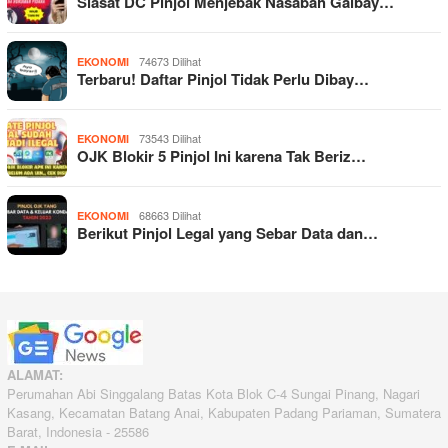
Siasat DC Pinjol Menjebak Nasabah Galbay…
74673 Dilihat
EKONOMI
Terbaru! Daftar Pinjol Tidak Perlu Dibay…
73543 Dilihat
EKONOMI
OJK Blokir 5 Pinjol Ini karena Tak Beriz…
68663 Dilihat
EKONOMI
Berikut Pinjol Legal yang Sebar Data dan…
ALAMAT:
Perumahan Abi Singgalang Batas Kota Blok C-4 Sungai Pinang, Nagari
Kasang, Kecamatan Batang Anai, Kabupaten Padang Pariaman, Sumatera
Barat, Indonesia - 25586