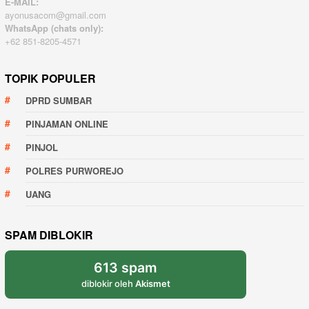
E-MAIL:
ayonusacom@gmail.com
WhatsApp (chats only):
+62 851-8205-4571
TOPIK POPULER
DPRD SUMBAR
PINJAMAN ONLINE
PINJOL
POLRES PURWOREJO
UANG
SPAM DIBLOKIR
613 spam
diblokir oleh
Akismet