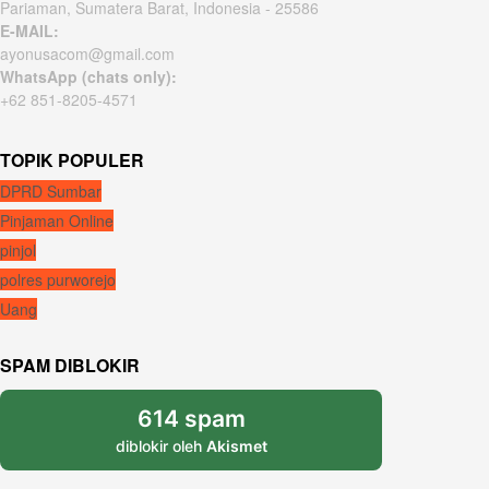
Pariaman, Sumatera Barat, Indonesia - 25586
E-MAIL:
ayonusacom@gmail.com
WhatsApp (chats only):
+62 851-8205-4571
TOPIK POPULER
DPRD Sumbar
Pinjaman Online
pinjol
polres purworejo
Uang
SPAM DIBLOKIR
614 spam
diblokir oleh
Akismet