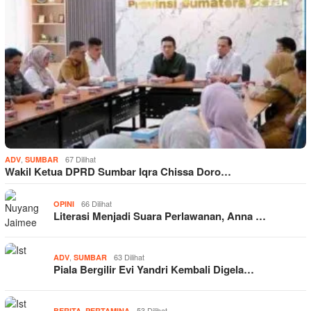
,
67 Dilihat
ADV
SUMBAR
Wakil Ketua DPRD Sumbar Iqra Chissa Doro…
66 Dilihat
OPINI
Literasi Menjadi Suara Perlawanan, Anna …
,
63 Dilihat
ADV
SUMBAR
Piala Bergilir Evi Yandri Kembali Digela…
,
53 Dilihat
BERITA
PERTAMINA