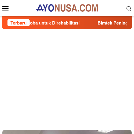
Loncat
Menu
ke
Mobile
konten
 Narkoba untuk Direhabilitasi
Terbaru
Bimtek Peningkatan Kompe