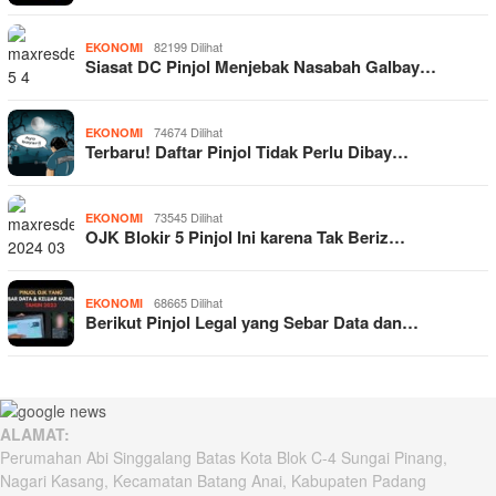
82199 Dilihat
EKONOMI
Siasat DC Pinjol Menjebak Nasabah Galbay…
74674 Dilihat
EKONOMI
Terbaru! Daftar Pinjol Tidak Perlu Dibay…
73545 Dilihat
EKONOMI
OJK Blokir 5 Pinjol Ini karena Tak Beriz…
68665 Dilihat
EKONOMI
Berikut Pinjol Legal yang Sebar Data dan…
ALAMAT:
Perumahan Abi Singgalang Batas Kota Blok C-4 Sungai Pinang,
Nagari Kasang, Kecamatan Batang Anai, Kabupaten Padang