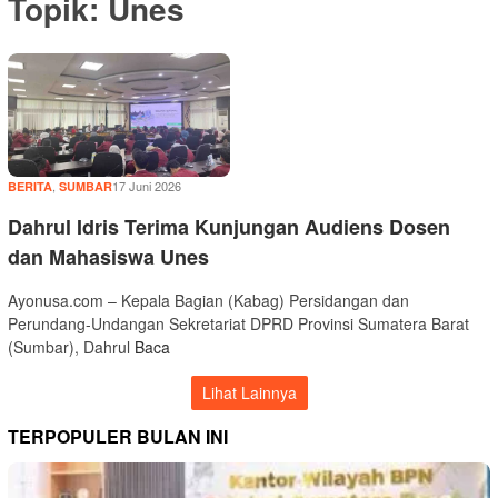
Topik:
Unes
,
Musthofa
17 Juni 2026
BERITA
SUMBAR
Ritonga
Dahrul Idris Terima Kunjungan Audiens Dosen
dan Mahasiswa Unes
Ayonusa.com – Kepala Bagian (Kabag) Persidangan dan
Perundang-Undangan Sekretariat DPRD Provinsi Sumatera Barat
(Sumbar), Dahrul
Baca
Lihat Lainnya
TERPOPULER BULAN INI