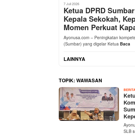
7 Juli 2026
Ketua DPRD Sumbar 
Kepala Sekokah, Ke
Momen Perkuat Kap
Ayonusa.com – Peningkatan kompete
(Sumbar) yang digelar Ketua
Baca
LAINNYA
TOPIK:
WAWASAN
BERIT
Ket
Kom
Sum
Kep
Ayonu
SLB s