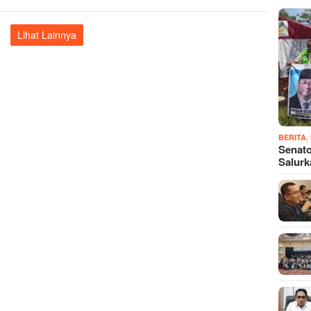
Lihat Lainnya
,
BERITA
Senato
Salur