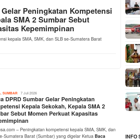
Gelar Peningkatan Kompetensi
pala SMA 2 Sumbar Sebut
asitas Kepemimpinan
nsi kepala SMA, SMK, dan SLB se-Sumatera Barat
,
Musthofa
7 Juli 2026
A
SUMBAR
ua DPRD Sumbar Gelar Peningkatan
Ritonga
petensi Kepala Sekokah, Kepala SMA 2
bar Sebut Momen Perkuat Kapasitas
emimpinan
sa.com – Peningkatan kompetensi kepala SMA, SMK, dan
INFO
e-Sumatera Barat (Sumbar) yang digelar Ketua
Baca