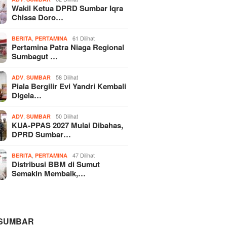
Wakil Ketua DPRD Sumbar Iqra
Chissa Doro…
,
61 Dilihat
BERITA
PERTAMINA
Pertamina Patra Niaga Regional
Sumbagut …
,
58 Dilihat
ADV
SUMBAR
Piala Bergilir Evi Yandri Kembali
Digela…
,
50 Dilihat
ADV
SUMBAR
KUA-PPAS 2027 Mulai Dibahas,
DPRD Sumbar…
,
47 Dilihat
BERITA
PERTAMINA
Distribusi BBM di Sumut
Semakin Membaik,…
 SUMBAR