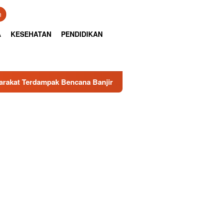
n
A
KESEHATAN
PENDIDIKAN
dampak Bencana Banjir di Sumbar
Senator RI Sumbar, I