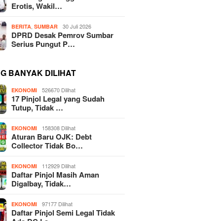
Erotis, Wakil…
,
30 Juli 2026
BERITA
SUMBAR
DPRD Desak Pemrov Sumbar
Serius Pungut P…
NG BANYAK DILIHAT
526670 Dilihat
EKONOMI
17 Pinjol Legal yang Sudah
Tutup, Tidak …
158308 Dilihat
EKONOMI
Aturan Baru OJK: Debt
Collector Tidak Bo…
112929 Dilihat
EKONOMI
Daftar Pinjol Masih Aman
Digalbay, Tidak…
97177 Dilihat
EKONOMI
Daftar Pinjol Semi Legal Tidak