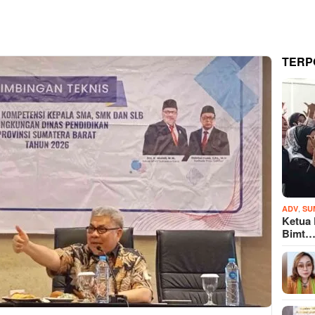
TERP
,
ADV
SU
Ketua
Bimt