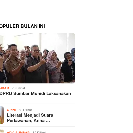
OPULER BULAN INI
78 Dilihat
MBAR
 DPRD Sumbar Muhidi Laksanakan
…
62 Dilihat
OPINI
Literasi Menjadi Suara
Perlawanan, Anna …
,
62 Dilihat
ADV
SUMBAR