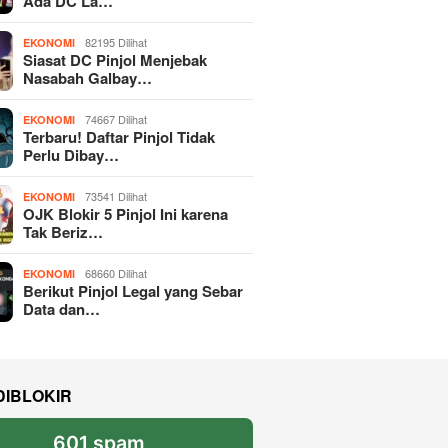
Ada DC La…
82195 Dilihat
EKONOMI
Siasat DC Pinjol Menjebak
Nasabah Galbay…
74667 Dilihat
EKONOMI
Terbaru! Daftar Pinjol Tidak
Perlu Dibay…
73541 Dilihat
EKONOMI
OJK Blokir 5 Pinjol Ini karena
Tak Beriz…
68660 Dilihat
EKONOMI
Berikut Pinjol Legal yang Sebar
Data dan…
DIBLOKIR
601 spam