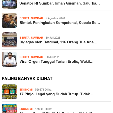
Senator RI Sumbar, Irman Gusman, Salurka…
,
2 Agustus 2026
BERITA
SUMBAR
Bimtek Peningkatan Kompetensi, Kepala Se…
,
30 Juli 2026
BERITA
SUMBAR
Digagas oleh Rafdinal, 116 Orang Tua Ana…
,
30 Juli 2026
BERITA
SUMBAR
Viral Orgen Tunggal Tarian Erotis, Wakil…
PALING BANYAK DILIHAT
526671 Dilihat
EKONOMI
17 Pinjol Legal yang Sudah Tutup, Tidak …
158309 Dilihat
EKONOMI