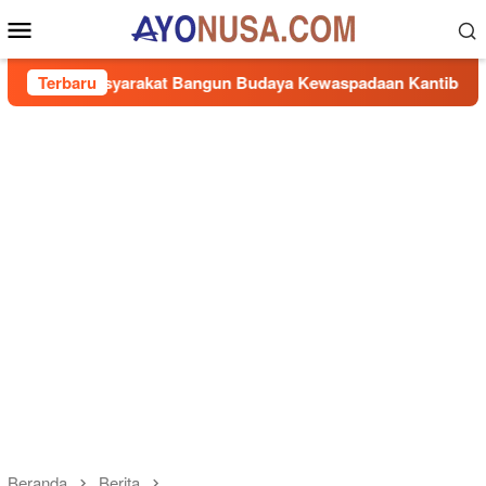
Loncat
Menu
ke
Mobile
konten
asyarakat Bangun Budaya Kewaspadaan Kantibmas di Lingkung
Terbaru
Beranda
Berita