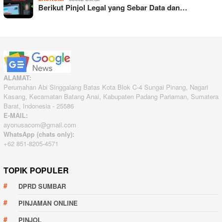
Berikut Pinjol Legal yang Sebar Data dan…
ALAMAT:
Perumahan Abi Singgalang Batas Kota Blok C-4 Sungai Pinang, Nagari
Kasang, Kecamatan Batang Anai, Kabupaten Padang Pariaman, Sumatera
Barat, Indonesia - 25586
E-MAIL:
ayonusacom@gmail.com
WhatsApp (chats only):
+62 851-8205-4571
TOPIK POPULER
DPRD SUMBAR
PINJAMAN ONLINE
PINJOL