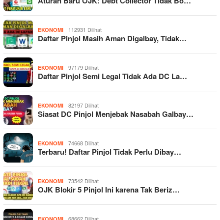
Aturan Baru OJK: Debt Collector Tidak Bo…
112931 Dilihat
EKONOMI
Daftar Pinjol Masih Aman Digalbay, Tidak…
97179 Dilihat
EKONOMI
Daftar Pinjol Semi Legal Tidak Ada DC La…
82197 Dilihat
EKONOMI
Siasat DC Pinjol Menjebak Nasabah Galbay…
74668 Dilihat
EKONOMI
Terbaru! Daftar Pinjol Tidak Perlu Dibay…
73542 Dilihat
EKONOMI
OJK Blokir 5 Pinjol Ini karena Tak Beriz…
68662 Dilihat
EKONOMI