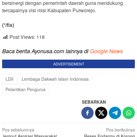
bersinergi dengan pemerintah daerah guna mendukung
tercapainya visi misi Kabupaten Purworejo.
‎(*/fix)
Post Views:
118
Baca berita Ayonusa.com lainnya di
Google News
ADVERTISEMENT
LDII
Lembaga Dakwah Islam Indonesia
Pelantikan Pengurus
SEBARKAN
Navigasi
Pos sebelumnya
Pos berikutnya
Jemput Aspirasi Masyarakat,
Reses Endarmy di Korong