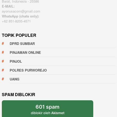
Barat, Indonesia - 25586
E-MAIL:
ayonusacom@gmail.com
WhatsApp (chats only):
+62 851-8205-4571
TOPIK POPULER
DPRD SUMBAR
PINJAMAN ONLINE
PINJOL
POLRES PURWOREJO
UANG
SPAM DIBLOKIR
601 spam
diblokir oleh
Akismet