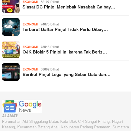
82197 Dilihat
EKONOMI
Siasat DC Pinjol Menjebak Nasabah Galbay…
74670 Dilihat
EKONOMI
Terbaru! Daftar Pinjol Tidak Perlu Dibay…
73543 Dilihat
EKONOMI
OJK Blokir 5 Pinjol Ini karena Tak Beriz…
68662 Dilihat
EKONOMI
Berikut Pinjol Legal yang Sebar Data dan…
ALAMAT:
Perumahan Abi Singgalang Batas Kota Blok C-4 Sungai Pinang, Nagari
Kasang, Kecamatan Batang Anai, Kabupaten Padang Pariaman, Sumatera