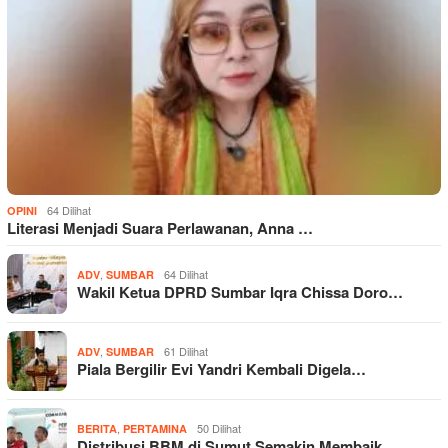
64 Dilihat
OPINI
Literasi Menjadi Suara Perlawanan, Anna …
,
64 Dilihat
ADV
SUMBAR
Wakil Ketua DPRD Sumbar Iqra Chissa Doro…
,
61 Dilihat
ADV
SUMBAR
Piala Bergilir Evi Yandri Kembali Digela…
,
50 Dilihat
BERITA
PERTAMINA
Distribusi BBM di Sumut Semakin Membaik,…