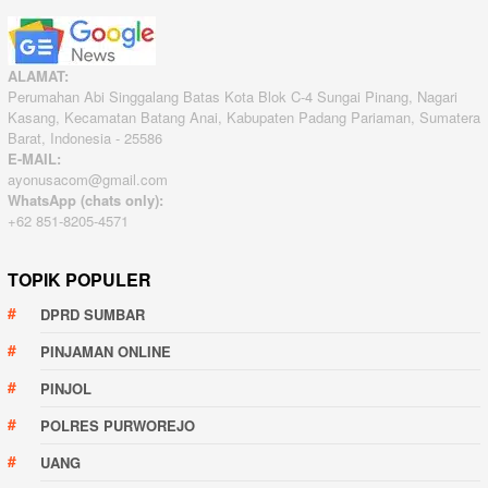
ALAMAT:
Perumahan Abi Singgalang Batas Kota Blok C-4 Sungai Pinang, Nagari
Kasang, Kecamatan Batang Anai, Kabupaten Padang Pariaman, Sumatera
Barat, Indonesia - 25586
E-MAIL:
ayonusacom@gmail.com
WhatsApp (chats only):
+62 851-8205-4571
TOPIK POPULER
DPRD SUMBAR
PINJAMAN ONLINE
PINJOL
POLRES PURWOREJO
UANG