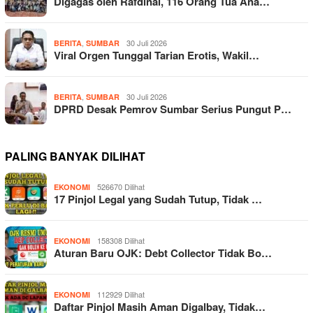
Digagas oleh Rafdinal, 116 Orang Tua Ana…
,
30 Juli 2026
BERITA
SUMBAR
Viral Orgen Tunggal Tarian Erotis, Wakil…
,
30 Juli 2026
BERITA
SUMBAR
DPRD Desak Pemrov Sumbar Serius Pungut P…
PALING BANYAK DILIHAT
526670 Dilihat
EKONOMI
17 Pinjol Legal yang Sudah Tutup, Tidak …
158308 Dilihat
EKONOMI
Aturan Baru OJK: Debt Collector Tidak Bo…
112929 Dilihat
EKONOMI
Daftar Pinjol Masih Aman Digalbay, Tidak…