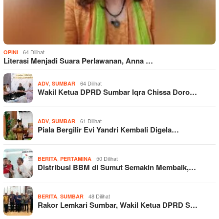
64 Dilihat
OPINI
Literasi Menjadi Suara Perlawanan, Anna …
,
64 Dilihat
ADV
SUMBAR
Wakil Ketua DPRD Sumbar Iqra Chissa Doro…
,
61 Dilihat
ADV
SUMBAR
Piala Bergilir Evi Yandri Kembali Digela…
,
50 Dilihat
BERITA
PERTAMINA
Distribusi BBM di Sumut Semakin Membaik,…
,
48 Dilihat
BERITA
SUMBAR
Rakor Lemkari Sumbar, Wakil Ketua DPRD S…