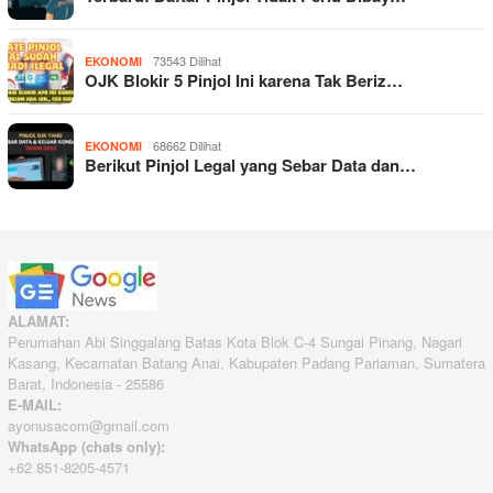
73543 Dilihat
EKONOMI
OJK Blokir 5 Pinjol Ini karena Tak Beriz…
68662 Dilihat
EKONOMI
Berikut Pinjol Legal yang Sebar Data dan…
ALAMAT:
Perumahan Abi Singgalang Batas Kota Blok C-4 Sungai Pinang, Nagari
Kasang, Kecamatan Batang Anai, Kabupaten Padang Pariaman, Sumatera
Barat, Indonesia - 25586
E-MAIL:
ayonusacom@gmail.com
WhatsApp (chats only):
+62 851-8205-4571