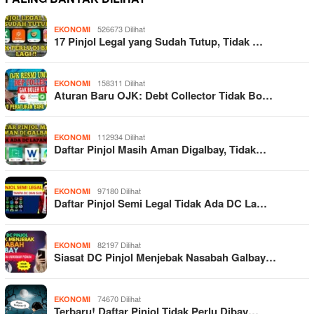
526673 Dilihat
EKONOMI
17 Pinjol Legal yang Sudah Tutup, Tidak …
158311 Dilihat
EKONOMI
Aturan Baru OJK: Debt Collector Tidak Bo…
112934 Dilihat
EKONOMI
Daftar Pinjol Masih Aman Digalbay, Tidak…
97180 Dilihat
EKONOMI
Daftar Pinjol Semi Legal Tidak Ada DC La…
82197 Dilihat
EKONOMI
Siasat DC Pinjol Menjebak Nasabah Galbay…
74670 Dilihat
EKONOMI
Terbaru! Daftar Pinjol Tidak Perlu Dibay…