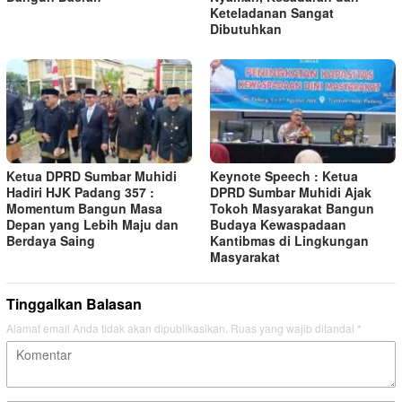
Keteladanan Sangat
Dibutuhkan
Ketua DPRD Sumbar Muhidi
Keynote Speech : Ketua
Hadiri HJK Padang 357 :
DPRD Sumbar Muhidi Ajak
Momentum Bangun Masa
Tokoh Masyarakat Bangun
Depan yang Lebih Maju dan
Budaya Kewaspadaan
Berdaya Saing
Kantibmas di Lingkungan
Masyarakat
Tinggalkan Balasan
Alamat email Anda tidak akan dipublikasikan.
Ruas yang wajib ditandai
*