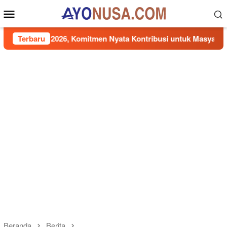
Loncat
Menu
ke
Mobile
konten
2026, Komitmen Nyata Kontribusi untuk Masyarakat
Terbaru
Udl
Beranda
Berita