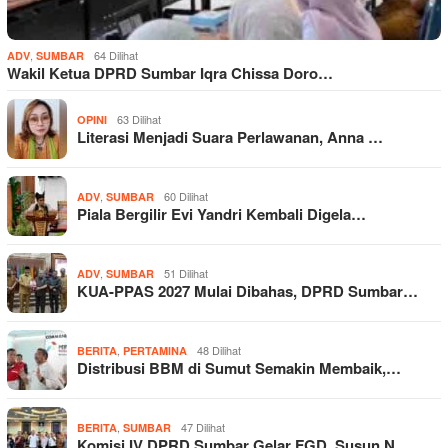
,
64 Dilihat
ADV
SUMBAR
Wakil Ketua DPRD Sumbar Iqra Chissa Doro…
63 Dilihat
OPINI
Literasi Menjadi Suara Perlawanan, Anna …
,
60 Dilihat
ADV
SUMBAR
Piala Bergilir Evi Yandri Kembali Digela…
,
51 Dilihat
ADV
SUMBAR
KUA-PPAS 2027 Mulai Dibahas, DPRD Sumbar…
,
48 Dilihat
BERITA
PERTAMINA
Distribusi BBM di Sumut Semakin Membaik,…
,
47 Dilihat
BERITA
SUMBAR
Komisi IV DPRD Sumbar Gelar FGD, Susun N…