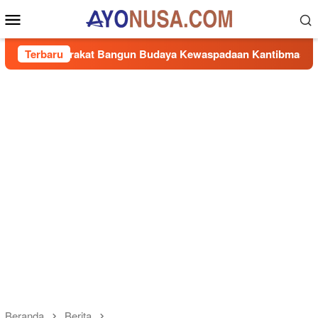
Loncat
Menu
ke
Mobile
konten
arakat Bangun Budaya Kewaspadaan Kantibmas di Lingkungan 
Terbaru
Beranda
Berita