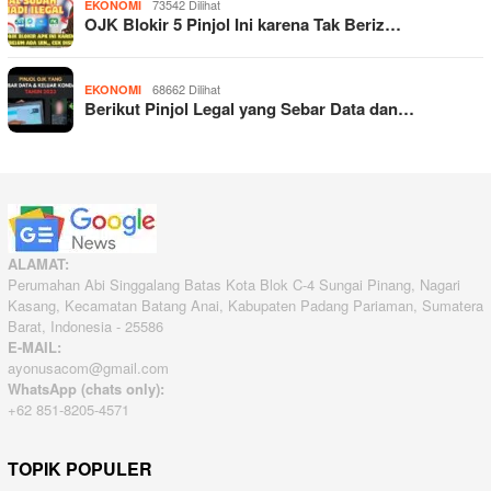
73542 Dilihat
EKONOMI
OJK Blokir 5 Pinjol Ini karena Tak Beriz…
68662 Dilihat
EKONOMI
Berikut Pinjol Legal yang Sebar Data dan…
ALAMAT:
Perumahan Abi Singgalang Batas Kota Blok C-4 Sungai Pinang, Nagari
Kasang, Kecamatan Batang Anai, Kabupaten Padang Pariaman, Sumatera
Barat, Indonesia - 25586
E-MAIL:
ayonusacom@gmail.com
WhatsApp (chats only):
+62 851-8205-4571
TOPIK POPULER