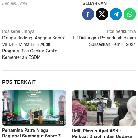
Penulis: Novi
SEBARKAN
Navigasi
Pos sebelumnya
Pos berikutnya
Diduga Bodong, Anggota Komisi
Ini Dukungan Pemerintah dalam
pos
VII DPR Minta BPK Audit
Sukseskan Pemilu 2024
Program Rice Cooker Gratis
Kementerian ESDM
POS TERKAIT
Pertamina Patra Niaga
Udlil Pimpin Apel ASN :
Regional Sumbagut Sabet 7
Perkuat Disiplin dan Budaya