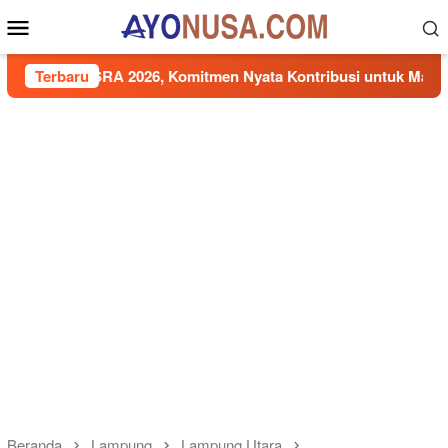
Loncat
Menu
ke
Mobile
konten
SRA 2026, Komitmen Nyata Kontribusi untuk Masyarakat
Terbaru
Beranda
Lampung
Lampung Utara