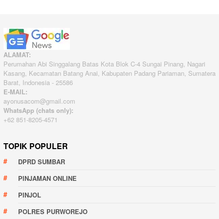
ALAMAT:
Perumahan Abi Singgalang Batas Kota Blok C-4 Sungai Pinang, Nagari
Kasang, Kecamatan Batang Anai, Kabupaten Padang Pariaman, Sumatera
Barat, Indonesia - 25586
E-MAIL:
ayonusacom@gmail.com
WhatsApp (chats only):
+62 851-8205-4571
TOPIK POPULER
DPRD SUMBAR
PINJAMAN ONLINE
PINJOL
POLRES PURWOREJO