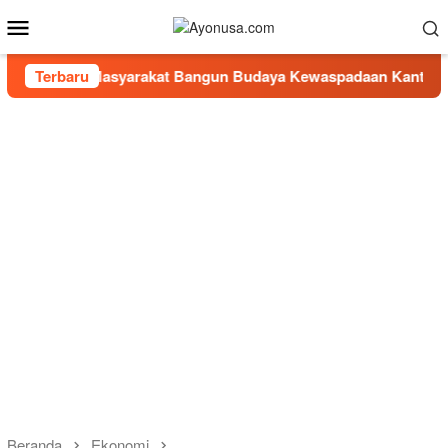
Loncat
Menu
ke
Mobile
konten
 Masyarakat Bangun Budaya Kewaspadaan Kantibmas di Lingku
Terbaru
Beranda
Ekonomi