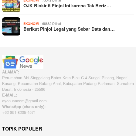
EKONOMI
OJK Blokir 5 Pinjol Ini karena Tak Beriz…
68662 Dilihat
EKONOMI
Berikut Pinjol Legal yang Sebar Data dan…
ALAMAT:
Perumahan Abi Singgalang Batas Kota Blok C-4 Sungai Pinang, Nagari
Kasang, Kecamatan Batang Anai, Kabupaten Padang Pariaman, Sumatera
Barat, Indonesia - 25586
E-MAIL:
ayonusacom@gmail.com
WhatsApp (chats only):
+62 851-8205-4571
TOPIK POPULER