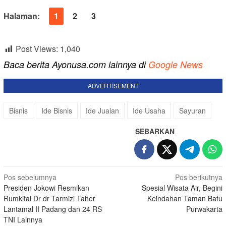
Halaman:
1
2
3
Post Views:
1,040
Baca berita Ayonusa.com lainnya di
Google News
ADVERTISEMENT
Bisnis
Ide Bisnis
Ide Jualan
Ide Usaha
Sayuran
SEBARKAN
Navigasi
Pos sebelumnya
Pos berikutnya
Presiden Jokowi Resmikan
Spesial Wisata Air, Begini
pos
Rumkital Dr dr Tarmizi Taher
Keindahan Taman Batu
Lantamal II Padang dan 24 RS
Purwakarta
TNI Lainnya