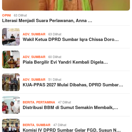
63 Dilihat
OPINI
Literasi Menjadi Suara Perlawanan, Anna …
,
63 Dilihat
ADV
SUMBAR
Wakil Ketua DPRD Sumbar Iqra Chissa Doro…
,
60 Dilihat
ADV
SUMBAR
Piala Bergilir Evi Yandri Kembali Digela…
,
51 Dilihat
ADV
SUMBAR
KUA-PPAS 2027 Mulai Dibahas, DPRD Sumbar…
,
47 Dilihat
BERITA
PERTAMINA
Distribusi BBM di Sumut Semakin Membaik,…
,
47 Dilihat
BERITA
SUMBAR
Komisi IV DPRD Sumbar Gelar FGD, Susun N…