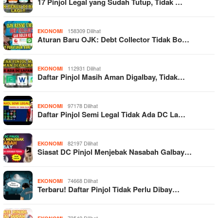
17 Pinjol Legal yang Sudah Tutup, Tidak …
158309 Dilihat
EKONOMI
Aturan Baru OJK: Debt Collector Tidak Bo…
112931 Dilihat
EKONOMI
Daftar Pinjol Masih Aman Digalbay, Tidak…
97178 Dilihat
EKONOMI
Daftar Pinjol Semi Legal Tidak Ada DC La…
82197 Dilihat
EKONOMI
Siasat DC Pinjol Menjebak Nasabah Galbay…
74668 Dilihat
EKONOMI
Terbaru! Daftar Pinjol Tidak Perlu Dibay…
73542 Dilihat