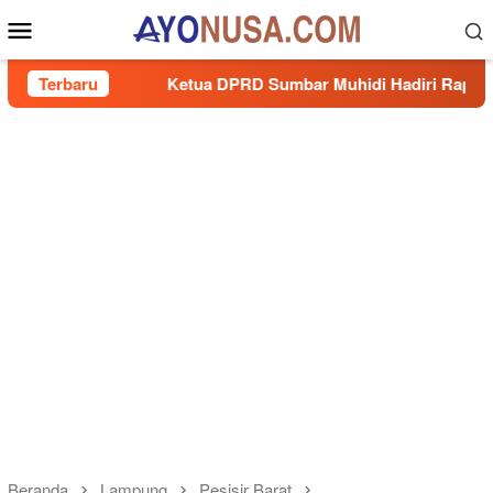
Loncat
Menu
ke
Mobile
konten
a
Terbaru
Ketua DPRD Sumbar Muhidi Hadiri Rapat Paripurna 
Beranda
Lampung
Pesisir Barat