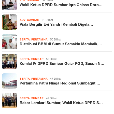
,
64 Dilihat
ADV
SUMBAR
Wakil Ketua DPRD Sumbar Iqra Chissa Doro…
,
61 Dilihat
ADV
SUMBAR
Piala Bergilir Evi Yandri Kembali Digela…
,
50 Dilihat
BERITA
PERTAMINA
Distribusi BBM di Sumut Semakin Membaik,…
,
50 Dilihat
BERITA
SUMBAR
Komisi IV DPRD Sumbar Gelar FGD, Susun N…
,
47 Dilihat
BERITA
PERTAMINA
Pertamina Patra Niaga Regional Sumbagut …
,
47 Dilihat
BERITA
SUMBAR
Rakor Lemkari Sumbar, Wakil Ketua DPRD S…