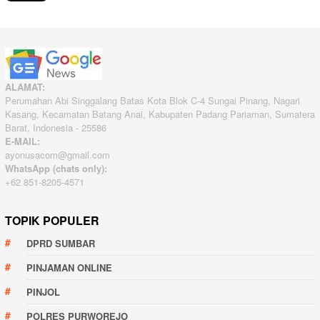
ALAMAT:
Perumahan Abi Singgalang Batas Kota Blok C-4 Sungai Pinang, Nagari
Kasang, Kecamatan Batang Anai, Kabupaten Padang Pariaman, Sumatera
Barat, Indonesia - 25586
E-MAIL:
ayonusacom@gmail.com
WhatsApp (chats only):
+62 851-8205-4571
TOPIK POPULER
DPRD SUMBAR
PINJAMAN ONLINE
PINJOL
POLRES PURWOREJO