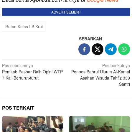
ADVERTISEMENT
Rutan Kelas IIB Krui
SEBARKAN
Navigasi
Pos sebelumnya
Pos berikutnya
Pemkab Pasbar Raih Opini WTP
Ponpes Bahrul Uluum Al-Kamal
pos
7 Kali Berturut-turut
Asahan Wisuda Tahfiz 339
Santri
POS TERKAIT