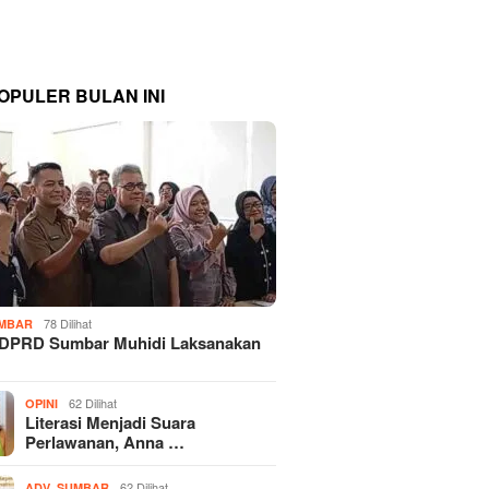
OPULER BULAN INI
78 Dilihat
MBAR
 DPRD Sumbar Muhidi Laksanakan
…
62 Dilihat
OPINI
Literasi Menjadi Suara
Perlawanan, Anna …
,
62 Dilihat
ADV
SUMBAR