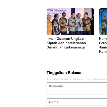
Irman Gusman Ungkap
Kem
Kiprah dan Keteladanan
Perc
Ginandjar Kartasasmita
Jari
Kali
Tinggalkan Balasan
Alamat email Anda tidak akan dipublikasikan.