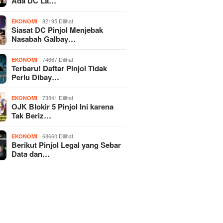
Ada DC La…
82195 Dilihat
EKONOMI
Siasat DC Pinjol Menjebak
Nasabah Galbay…
74667 Dilihat
EKONOMI
Terbaru! Daftar Pinjol Tidak
Perlu Dibay…
73541 Dilihat
EKONOMI
OJK Blokir 5 Pinjol Ini karena
Tak Beriz…
68660 Dilihat
EKONOMI
Berikut Pinjol Legal yang Sebar
Data dan…