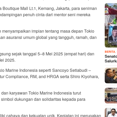
 Boutique Mall Lt.1, Kemang, Jakarta, para seniman
endampingan penuh cinta dari mentor seni mereka
an menyampaikan impian tentang masa depan Tokio
aan asuransi umum global yang tangguh, ramah, dan
,
BERITA
angsung sejak tanggal 5–8 Mei 2025 (empat hari) dan
Senato
ei 2025.
Salur
Tokio Marine Indonesia seperti Sancoyo Setiabudi –
ktur Compliance, RM, and HRGA serta Shiro Kiyohara,
 dan karyawan Tokio Marine Indonesia turut
simbol dukungan dan solidaritas kepada para
liki cahaya dan kekuatan unik. Kegiatan ini merupakan