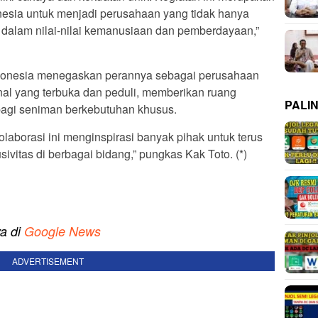
esia untuk menjadi perusahaan yang tidak hanya
ar dalam nilai-nilai kemanusiaan dan pemberdayaan,”
e Indonesia menegaskan perannya sebagai perusahaan
nal yang terbuka dan peduli, memberikan ruang
PALI
 bagi seniman berkebutuhan khusus.
olaborasi ini menginspirasi banyak pihak untuk terus
itas di berbagai bidang,” pungkas Kak Toto. (*)
ya di
Google News
ADVERTISEMENT