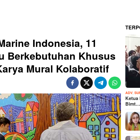
TERP
Marine Indonesia, 11
du Berkebutuhan Khusus
rya Mural Kolaboratif
,
ADV
SU
Ketua
Bimt