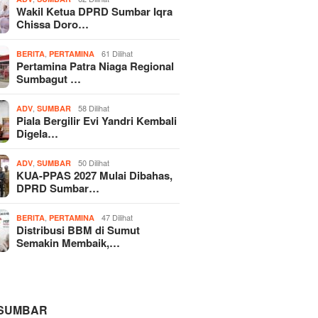
Wakil Ketua DPRD Sumbar Iqra
Chissa Doro…
,
61 Dilihat
BERITA
PERTAMINA
Pertamina Patra Niaga Regional
Sumbagut …
,
58 Dilihat
ADV
SUMBAR
Piala Bergilir Evi Yandri Kembali
Digela…
,
50 Dilihat
ADV
SUMBAR
KUA-PPAS 2027 Mulai Dibahas,
DPRD Sumbar…
,
47 Dilihat
BERITA
PERTAMINA
Distribusi BBM di Sumut
Semakin Membaik,…
 SUMBAR