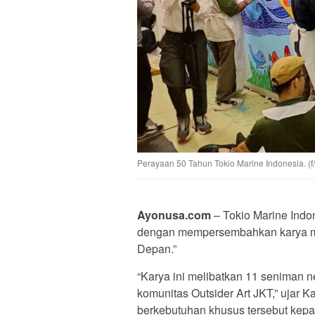
Perayaan 50 Tahun Tokio Marine Indonesia. (f/i
Ayonusa.com
– Tokio Marine Indo
dengan mempersembahkan karya mur
Depan.”
“Karya ini melibatkan 11 seniman n
komunitas Outsider Art JKT,” ujar K
berkebutuhan khusus tersebut kepad