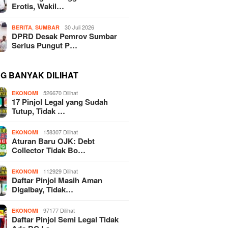
Erotis, Wakil…
,
30 Juli 2026
BERITA
SUMBAR
DPRD Desak Pemrov Sumbar
Serius Pungut P…
NG BANYAK DILIHAT
526670 Dilihat
EKONOMI
17 Pinjol Legal yang Sudah
Tutup, Tidak …
158307 Dilihat
EKONOMI
Aturan Baru OJK: Debt
Collector Tidak Bo…
112929 Dilihat
EKONOMI
Daftar Pinjol Masih Aman
Digalbay, Tidak…
97177 Dilihat
EKONOMI
Daftar Pinjol Semi Legal Tidak