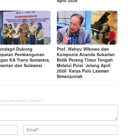
April 2026
endagri Dukung
Prof. Wahyu Wibowo dan
epatan Pembangunan
Komponis Ananda Sukarlan
ngan KA Trans Sumatera,
Bidik Perang Timur Tengah
mantan dan Sulawesi
Melalui Puisi ‘Jelang April
2026’ Karya Pulo Lasman
Simanjuntak
Ruas yang wajib ditandai
*