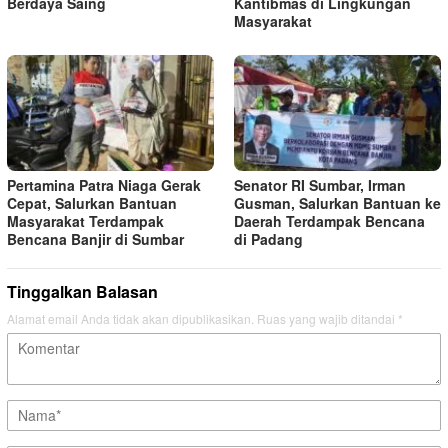
Berdaya Saing
Kantibmas di Lingkungan
Masyarakat
Pertamina Patra Niaga Gerak
Senator RI Sumbar, Irman
Cepat, Salurkan Bantuan
Gusman, Salurkan Bantuan ke
Masyarakat Terdampak
Daerah Terdampak Bencana
Bencana Banjir di Sumbar
di Padang
Tinggalkan Balasan
Alamat email Anda tidak akan dipublikasikan.
Ruas yang wajib ditandai
*