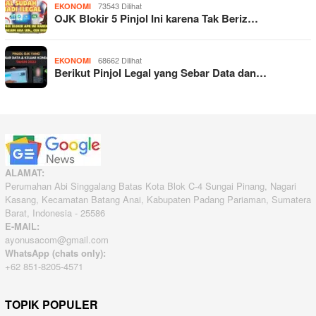
73543 Dilihat
EKONOMI
OJK Blokir 5 Pinjol Ini karena Tak Beriz…
68662 Dilihat
EKONOMI
Berikut Pinjol Legal yang Sebar Data dan…
ALAMAT:
Perumahan Abi Singgalang Batas Kota Blok C-4 Sungai Pinang, Nagari
Kasang, Kecamatan Batang Anai, Kabupaten Padang Pariaman, Sumatera
Barat, Indonesia - 25586
E-MAIL:
ayonusacom@gmail.com
WhatsApp (chats only):
+62 851-8205-4571
TOPIK POPULER