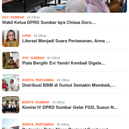
,
64 Dilihat
ADV
SUMBAR
Wakil Ketua DPRD Sumbar Iqra Chissa Doro…
63 Dilihat
OPINI
Literasi Menjadi Suara Perlawanan, Anna …
,
60 Dilihat
ADV
SUMBAR
Piala Bergilir Evi Yandri Kembali Digela…
,
49 Dilihat
BERITA
PERTAMINA
Distribusi BBM di Sumut Semakin Membaik,…
,
49 Dilihat
BERITA
SUMBAR
Komisi IV DPRD Sumbar Gelar FGD, Susun N…
,
46 Dilihat
BERITA
PERTAMINA