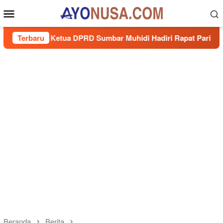
Loncat
Menu
ke
Mobile
konten
Ketua DPRD Sumbar Muhidi Hadiri Rapat Paripurna HJK Pada
Terbaru
Beranda
Berita