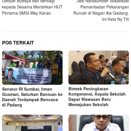
Gebyar Budaya dan Berbagi
Jadi Narasumber Sosialisasi
pos
kepada Sesama Meriahkan HUT
Pemanfaatan Pekarangan
Pertama SMSI Way Kanan
Rumah di Nagari Aia Gadang,
Ini Kata Ny Titi
POS TERKAIT
Bimtek Peningkatan
Senator RI Sumbar, Irman
Kompetensi, Kepala Sekolah
Gusman, Salurkan Bantuan ke
Dapat Wawasan Baru
Daerah Terdampak Bencana
Memajukan Sekolah
di Padang