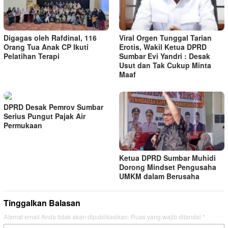
Digagas oleh Rafdinal, 116
Viral Orgen Tunggal Tarian
Orang Tua Anak CP Ikuti
Erotis, Wakil Ketua DPRD
Pelatihan Terapi
Sumbar Evi Yandri : Desak
Usut dan Tak Cukup Minta
Maaf
DPRD Desak Pemrov Sumbar
Serius Pungut Pajak Air
Permukaan
Ketua DPRD Sumbar Muhidi
Dorong Mindset Pengusaha
UMKM dalam Berusaha
Tinggalkan Balasan
Alamat email Anda tidak akan dipublikasikan.
Ruas yang wajib ditandai
*