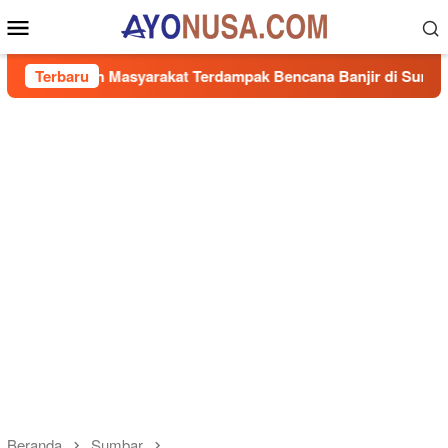
Loncat
Menu
ke
Mobile
konten
tuan Masyarakat Terdampak Bencana Banjir di Sumbar
Terbaru
S
Beranda
Sumbar