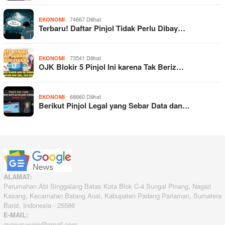
74667 Dilihat
EKONOMI
Terbaru! Daftar Pinjol Tidak Perlu Dibay…
73541 Dilihat
EKONOMI
OJK Blokir 5 Pinjol Ini karena Tak Beriz…
68660 Dilihat
EKONOMI
Berikut Pinjol Legal yang Sebar Data dan…
ALAMAT:
Perumahan Abi Singgalang Batas Kota Blok C-4 Sungai Pinang, Nagari
Kasang, Kecamatan Batang Anai, Kabupaten Padang Pariaman, Sumatera
Barat, Indonesia - 25586
E-MAIL:
ayonusacom@gmail.com