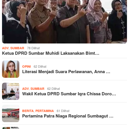
,
78 Dilihat
ADV
SUMBAR
Ketua DPRD Sumbar Muhidi Laksanakan Bimt…
62 Dilihat
OPINI
Literasi Menjadi Suara Perlawanan, Anna …
,
62 Dilihat
ADV
SUMBAR
Wakil Ketua DPRD Sumbar Iqra Chissa Doro…
,
61 Dilihat
BERITA
PERTAMINA
Pertamina Patra Niaga Regional Sumbagut …