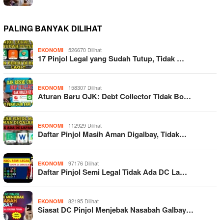
PALING BANYAK DILIHAT
526670 Dilihat
EKONOMI
17 Pinjol Legal yang Sudah Tutup, Tidak …
158307 Dilihat
EKONOMI
Aturan Baru OJK: Debt Collector Tidak Bo…
112929 Dilihat
EKONOMI
Daftar Pinjol Masih Aman Digalbay, Tidak…
97176 Dilihat
EKONOMI
Daftar Pinjol Semi Legal Tidak Ada DC La…
82195 Dilihat
EKONOMI
Siasat DC Pinjol Menjebak Nasabah Galbay…