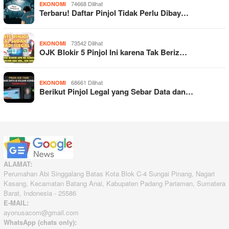
74668 Dilihat
EKONOMI
Terbaru! Daftar Pinjol Tidak Perlu Dibay…
73542 Dilihat
EKONOMI
OJK Blokir 5 Pinjol Ini karena Tak Beriz…
68661 Dilihat
EKONOMI
Berikut Pinjol Legal yang Sebar Data dan…
ALAMAT:
Perumahan Abi Singgalang Batas Kota Blok C-4 Sungai Pinang, Nagari
Kasang, Kecamatan Batang Anai, Kabupaten Padang Pariaman, Sumatera
Barat, Indonesia - 25586
E-MAIL:
ayonusacom@gmail.com
WhatsApp (chats only):