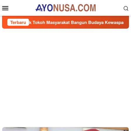
Loncat
Menu
ke
Mobile
konten
di Ajak Tokoh Masyarakat Bangun Budaya Kewaspadaan Kantib
Terbaru