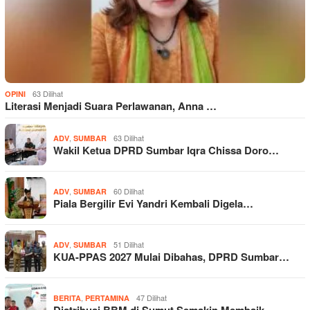
63 Dilihat
OPINI
Literasi Menjadi Suara Perlawanan, Anna …
,
63 Dilihat
ADV
SUMBAR
Wakil Ketua DPRD Sumbar Iqra Chissa Doro…
,
60 Dilihat
ADV
SUMBAR
Piala Bergilir Evi Yandri Kembali Digela…
,
51 Dilihat
ADV
SUMBAR
KUA-PPAS 2027 Mulai Dibahas, DPRD Sumbar…
,
47 Dilihat
BERITA
PERTAMINA
Distribusi BBM di Sumut Semakin Membaik,…