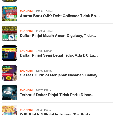
158311 Dilihat
EKONOMI
Aturan Baru OJK: Debt Collector Tidak Bo…
112934 Dilihat
EKONOMI
Daftar Pinjol Masih Aman Digalbay, Tidak…
97180 Dilihat
EKONOMI
Daftar Pinjol Semi Legal Tidak Ada DC La…
82197 Dilihat
EKONOMI
Siasat DC Pinjol Menjebak Nasabah Galbay…
74670 Dilihat
EKONOMI
Terbaru! Daftar Pinjol Tidak Perlu Dibay…
73543 Dilihat
EKONOMI
OJK Blokir 5 Pinjol Ini karena Tak Beriz…