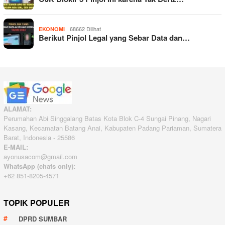
68662 Dilihat
EKONOMI
Berikut Pinjol Legal yang Sebar Data dan…
ALAMAT:
Perumahan Abi Singgalang Batas Kota Blok C-4 Sungai Pinang, Nagari
Kasang, Kecamatan Batang Anai, Kabupaten Padang Pariaman, Sumatera
Barat, Indonesia - 25586
E-MAIL:
ayonusacom@gmail.com
WhatsApp (chats only):
+62 851-8205-4571
TOPIK POPULER
DPRD SUMBAR