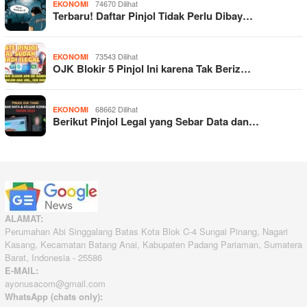
74670 Dilihat
EKONOMI
Terbaru! Daftar Pinjol Tidak Perlu Dibay…
73543 Dilihat
EKONOMI
OJK Blokir 5 Pinjol Ini karena Tak Beriz…
68662 Dilihat
EKONOMI
Berikut Pinjol Legal yang Sebar Data dan…
ALAMAT:
Perumahan Abi Singgalang Batas Kota Blok C-4 Sungai Pinang, Nagari
Kasang, Kecamatan Batang Anai, Kabupaten Padang Pariaman, Sumatera
Barat, Indonesia - 25586
E-MAIL:
ayonusacom@gmail.com
WhatsApp (chats only):