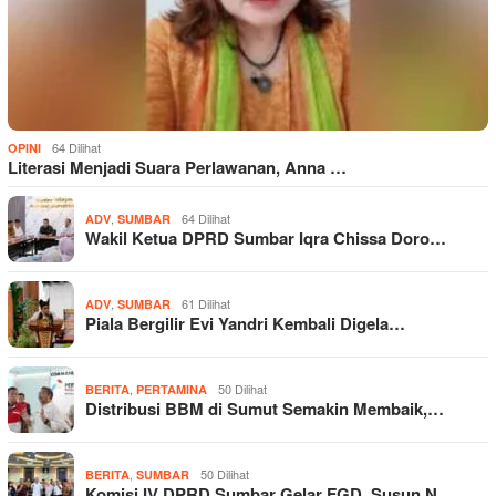
64 Dilihat
OPINI
Literasi Menjadi Suara Perlawanan, Anna …
,
64 Dilihat
ADV
SUMBAR
Wakil Ketua DPRD Sumbar Iqra Chissa Doro…
,
61 Dilihat
ADV
SUMBAR
Piala Bergilir Evi Yandri Kembali Digela…
,
50 Dilihat
BERITA
PERTAMINA
Distribusi BBM di Sumut Semakin Membaik,…
,
50 Dilihat
BERITA
SUMBAR
Komisi IV DPRD Sumbar Gelar FGD, Susun N…