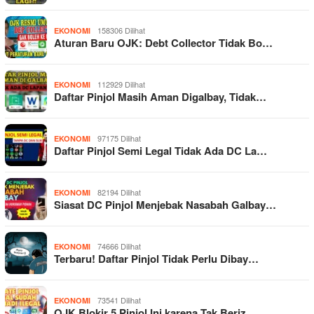
158306 Dilihat
EKONOMI
Aturan Baru OJK: Debt Collector Tidak Bo…
112929 Dilihat
EKONOMI
Daftar Pinjol Masih Aman Digalbay, Tidak…
97175 Dilihat
EKONOMI
Daftar Pinjol Semi Legal Tidak Ada DC La…
82194 Dilihat
EKONOMI
Siasat DC Pinjol Menjebak Nasabah Galbay…
74666 Dilihat
EKONOMI
Terbaru! Daftar Pinjol Tidak Perlu Dibay…
73541 Dilihat
EKONOMI
OJK Blokir 5 Pinjol Ini karena Tak Beriz…