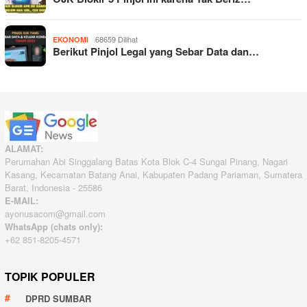
68659 Dilihat
EKONOMI
Berikut Pinjol Legal yang Sebar Data dan…
ALAMAT:
Perumahan Abi Singgalang Batas Kota Blok C-4 Sungai Pinang, Nagari
Kasang, Kecamatan Batang Anai, Kabupaten Padang Pariaman, Sumatera
Barat, Indonesia - 25586
E-MAIL:
ayonusacom@gmail.com
WhatsApp (chats only):
+62 851-8205-4571
TOPIK POPULER
DPRD SUMBAR