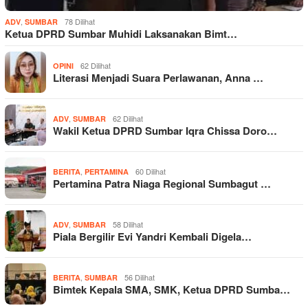
,
78 Dilihat
ADV
SUMBAR
Ketua DPRD Sumbar Muhidi Laksanakan Bimt…
62 Dilihat
OPINI
Literasi Menjadi Suara Perlawanan, Anna …
,
62 Dilihat
ADV
SUMBAR
Wakil Ketua DPRD Sumbar Iqra Chissa Doro…
,
60 Dilihat
BERITA
PERTAMINA
Pertamina Patra Niaga Regional Sumbagut …
,
58 Dilihat
ADV
SUMBAR
Piala Bergilir Evi Yandri Kembali Digela…
,
56 Dilihat
BERITA
SUMBAR
Bimtek Kepala SMA, SMK, Ketua DPRD Sumba…