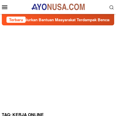
Loncat
Menu
ke
Mobile
konten
Cepat, Salurkan Bantuan Masyarakat Terdampak Bencana Banjir 
Terbaru
TAG:
KERJA ONLINE