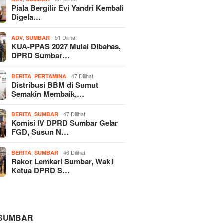
Piala Bergilir Evi Yandri Kembali
Digela…
,
51 Dilihat
ADV
SUMBAR
KUA-PPAS 2027 Mulai Dibahas,
DPRD Sumbar…
,
47 Dilihat
BERITA
PERTAMINA
Distribusi BBM di Sumut
Semakin Membaik,…
,
47 Dilihat
BERITA
SUMBAR
Komisi IV DPRD Sumbar Gelar
FGD, Susun N…
,
46 Dilihat
BERITA
SUMBAR
Rakor Lemkari Sumbar, Wakil
Ketua DPRD S…
 SUMBAR