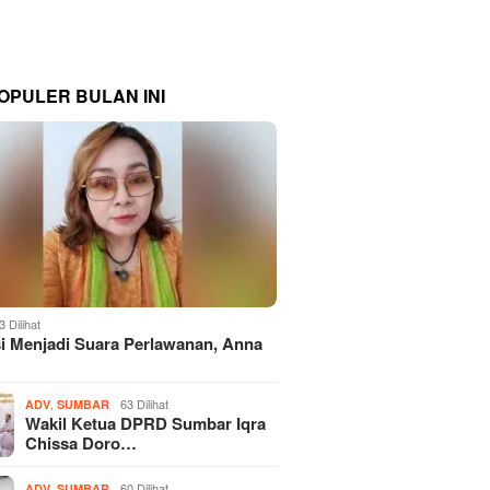
OPULER BULAN INI
3 Dilihat
si Menjadi Suara Perlawanan, Anna
,
63 Dilihat
ADV
SUMBAR
Wakil Ketua DPRD Sumbar Iqra
Chissa Doro…
,
60 Dilihat
ADV
SUMBAR