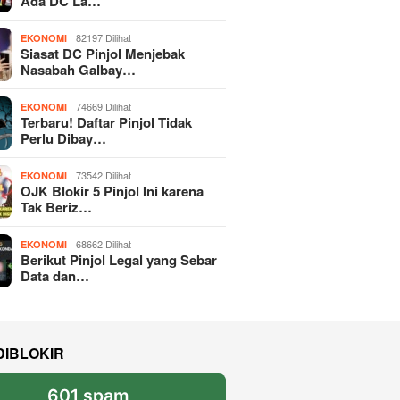
Ada DC La…
82197 Dilihat
EKONOMI
Siasat DC Pinjol Menjebak
Nasabah Galbay…
74669 Dilihat
EKONOMI
Terbaru! Daftar Pinjol Tidak
Perlu Dibay…
73542 Dilihat
EKONOMI
OJK Blokir 5 Pinjol Ini karena
Tak Beriz…
68662 Dilihat
EKONOMI
Berikut Pinjol Legal yang Sebar
Data dan…
DIBLOKIR
601 spam