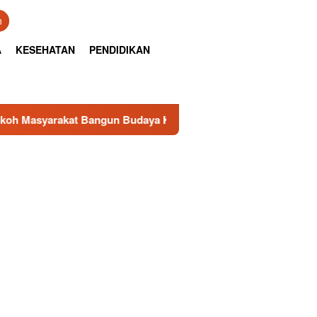
n
A
KESEHATAN
PENDIDIKAN
rakat Bangun Budaya Kewaspadaan Kantibmas di Lingkungan M