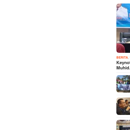
,
BERITA
Keyno
Muhi