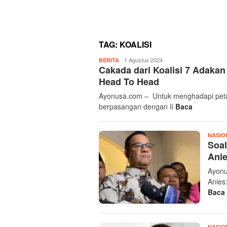
TAG:
KOALISI
Admin
1 Agustus 2024
BERITA
Cakada dari Koalisi 7 Adakan
Ayonusa
Head To Head
Ayonusa.com – Untuk menghadapi peta
berpasangan dengan Ii
Baca
NASIO
Soal
Ani
Ayonu
Anies
Baca
NASIO