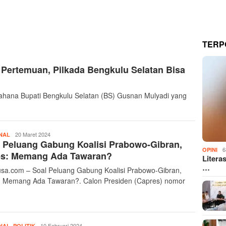
TERP
 Pertemuan, Pilkada Bengkulu Selatan Bisa
hana Bupati Bengkulu Selatan (BS) Gusnan Mulyadi yang
Admin
20 Maret 2024
NAL
 Peluang Gabung Koalisi Prabowo-Gibran,
Ayonusa
6
OPINI
es: Memang Ada Tawaran?
Litera
…
sa.com – Soal Peluang Gabung Koalisi Prabowo-Gibran,
: Memang Ada Tawaran?. Calon Presiden (Capres) nomor
,
Admin
10 Februari 2024
NAL
POLITIK