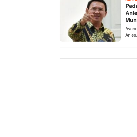
Peda
Anie
Mun
Ayonu
Anies