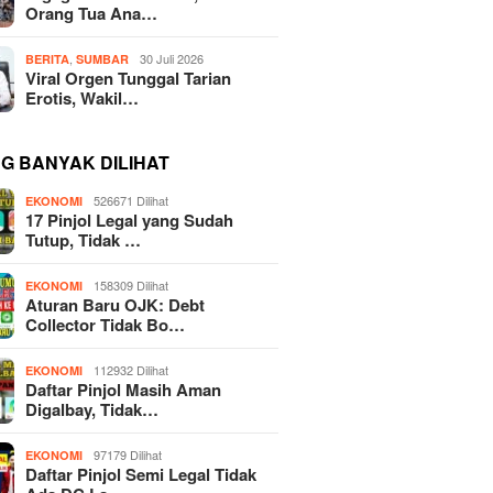
Orang Tua Ana…
,
30 Juli 2026
BERITA
SUMBAR
Viral Orgen Tunggal Tarian
Erotis, Wakil…
NG BANYAK DILIHAT
526671 Dilihat
EKONOMI
17 Pinjol Legal yang Sudah
Tutup, Tidak …
158309 Dilihat
EKONOMI
Aturan Baru OJK: Debt
Collector Tidak Bo…
112932 Dilihat
EKONOMI
Daftar Pinjol Masih Aman
Digalbay, Tidak…
97179 Dilihat
EKONOMI
Daftar Pinjol Semi Legal Tidak