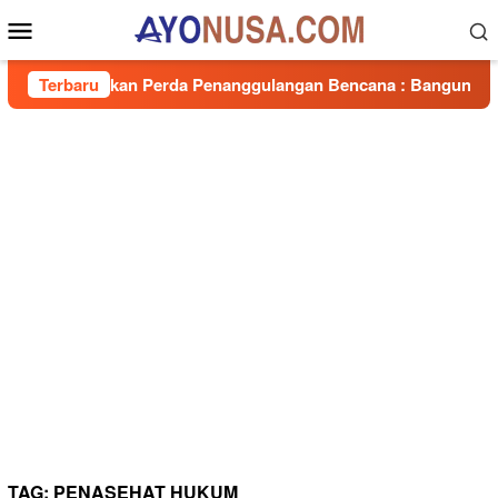
Loncat
Menu
ke
Mobile
konten
sialisasikan Perda Penanggulangan Bencana : Bangun Kesiapsia
Terbaru
TAG:
PENASEHAT HUKUM