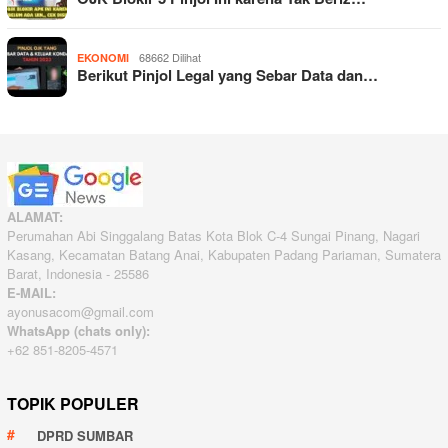
68662 Dilihat
EKONOMI
Berikut Pinjol Legal yang Sebar Data dan…
ALAMAT:
Perumahan Abi Singgalang Batas Kota Blok C-4 Sungai Pinang, Nagari
Kasang, Kecamatan Batang Anai, Kabupaten Padang Pariaman, Sumatera
Barat, Indonesia - 25586
E-MAIL:
ayonusacom@gmail.com
WhatsApp (chats only):
+62 851-8205-4571
TOPIK POPULER
DPRD SUMBAR