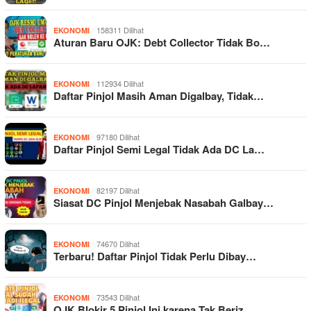
158311 Dilihat
EKONOMI
Aturan Baru OJK: Debt Collector Tidak Bo…
112934 Dilihat
EKONOMI
Daftar Pinjol Masih Aman Digalbay, Tidak…
97180 Dilihat
EKONOMI
Daftar Pinjol Semi Legal Tidak Ada DC La…
82197 Dilihat
EKONOMI
Siasat DC Pinjol Menjebak Nasabah Galbay…
74670 Dilihat
EKONOMI
Terbaru! Daftar Pinjol Tidak Perlu Dibay…
73543 Dilihat
EKONOMI
OJK Blokir 5 Pinjol Ini karena Tak Beriz…