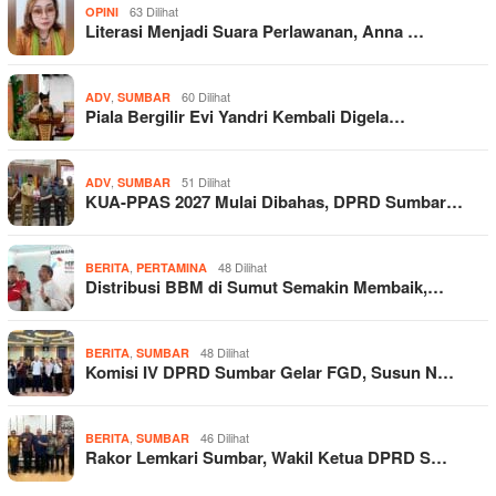
63 Dilihat
OPINI
Literasi Menjadi Suara Perlawanan, Anna …
,
60 Dilihat
ADV
SUMBAR
Piala Bergilir Evi Yandri Kembali Digela…
,
51 Dilihat
ADV
SUMBAR
KUA-PPAS 2027 Mulai Dibahas, DPRD Sumbar…
,
48 Dilihat
BERITA
PERTAMINA
Distribusi BBM di Sumut Semakin Membaik,…
,
48 Dilihat
BERITA
SUMBAR
Komisi IV DPRD Sumbar Gelar FGD, Susun N…
,
46 Dilihat
BERITA
SUMBAR
Rakor Lemkari Sumbar, Wakil Ketua DPRD S…