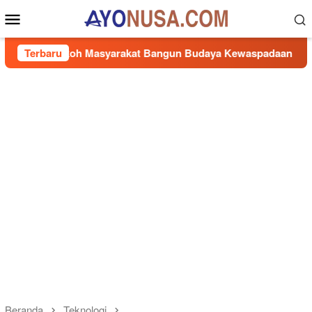
Loncat
Menu
ke
Mobile
konten
okoh Masyarakat Bangun Budaya Kewaspadaan Kantibmas di L
Terbaru
Beranda
Teknologi