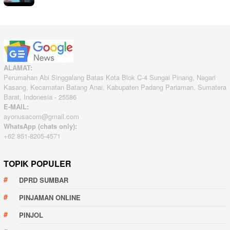
ALAMAT:
Perumahan Abi Singgalang Batas Kota Blok C-4 Sungai Pinang, Nagari
Kasang, Kecamatan Batang Anai, Kabupaten Padang Pariaman, Sumatera
Barat, Indonesia - 25586
E-MAIL:
ayonusacom@gmail.com
WhatsApp (chats only):
+62 851-8205-4571
TOPIK POPULER
DPRD SUMBAR
PINJAMAN ONLINE
PINJOL