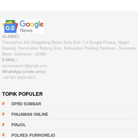
ALAMAT:
Perumahan Abi Singgalang Batas Kota Blok C-4 Sungai Pinang, Nagari
Kasang, Kecamatan Batang Anai, Kabupaten Padang Pariaman, Sumatera
Barat, Indonesia - 25586
E-MAIL:
ayonusacom@gmail.com
WhatsApp (chats only):
+62 851-8205-4571
TOPIK POPULER
DPRD SUMBAR
PINJAMAN ONLINE
PINJOL
POLRES PURWOREJO