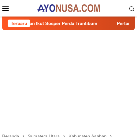
Loncat
Menu
ke
Mobile
konten
an Ikut Sosper Perda Trantibum
Terbaru
Pertamina Patra Niaga
Beranda
Sumatera Utara
Kabupaten Asahan