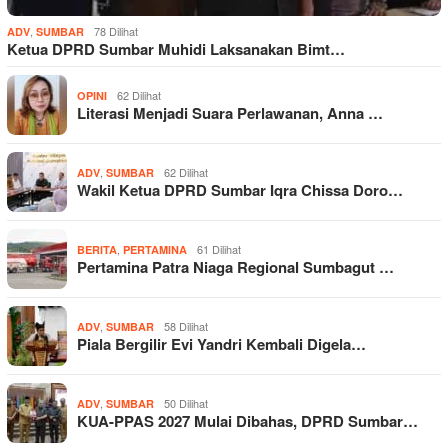
,
78 Dilihat
ADV
SUMBAR
Ketua DPRD Sumbar Muhidi Laksanakan Bimt…
62 Dilihat
OPINI
Literasi Menjadi Suara Perlawanan, Anna …
,
62 Dilihat
ADV
SUMBAR
Wakil Ketua DPRD Sumbar Iqra Chissa Doro…
,
61 Dilihat
BERITA
PERTAMINA
Pertamina Patra Niaga Regional Sumbagut …
,
58 Dilihat
ADV
SUMBAR
Piala Bergilir Evi Yandri Kembali Digela…
,
50 Dilihat
ADV
SUMBAR
KUA-PPAS 2027 Mulai Dibahas, DPRD Sumbar…