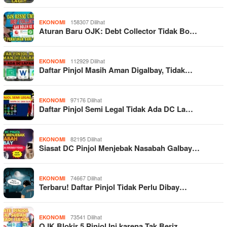
158307 Dilihat
EKONOMI
Aturan Baru OJK: Debt Collector Tidak Bo…
112929 Dilihat
EKONOMI
Daftar Pinjol Masih Aman Digalbay, Tidak…
97176 Dilihat
EKONOMI
Daftar Pinjol Semi Legal Tidak Ada DC La…
82195 Dilihat
EKONOMI
Siasat DC Pinjol Menjebak Nasabah Galbay…
74667 Dilihat
EKONOMI
Terbaru! Daftar Pinjol Tidak Perlu Dibay…
73541 Dilihat
EKONOMI
OJK Blokir 5 Pinjol Ini karena Tak Beriz…