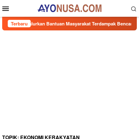
Loncat
Menu
ke
Mobile
konten
Cepat, Salurkan Bantuan Masyarakat Terdampak Bencana Banjir 
Terbaru
TOPIK:
EKONOMI KERAKYATAN