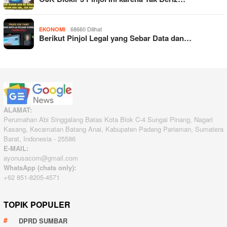
68660 Dilihat
EKONOMI
Berikut Pinjol Legal yang Sebar Data dan…
ALAMAT:
Perumahan Abi Singgalang Batas Kota Blok C-4 Sungai Pinang, Nagari
Kasang, Kecamatan Batang Anai, Kabupaten Padang Pariaman, Sumatera
Barat, Indonesia - 25586
E-MAIL:
ayonusacom@gmail.com
WhatsApp (chats only):
+62 851-8205-4571
TOPIK POPULER
DPRD SUMBAR