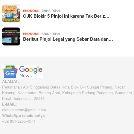
73543 Dilihat
EKONOMI
OJK Blokir 5 Pinjol Ini karena Tak Beriz…
68662 Dilihat
EKONOMI
Berikut Pinjol Legal yang Sebar Data dan…
ALAMAT:
Perumahan Abi Singgalang Batas Kota Blok C-4 Sungai Pinang, Nagari
Kasang, Kecamatan Batang Anai, Kabupaten Padang Pariaman, Sumatera
Barat, Indonesia - 25586
E-MAIL:
ayonusacom@gmail.com
WhatsApp (chats only):
+62 851-8205-4571