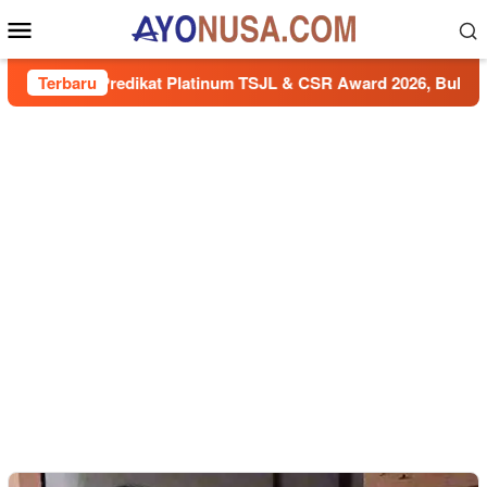
Loncat
Menu
ke
Mobile
konten
aih Predikat Platinum TSJL & CSR Award 2026, Bukti Nyata Ko
Terbaru