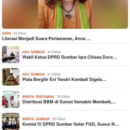
64 Dilihat
OPINI
Literasi Menjadi Suara Perlawanan, Anna …
,
64 Dilihat
ADV
SUMBAR
Wakil Ketua DPRD Sumbar Iqra Chissa Doro…
,
61 Dilihat
ADV
SUMBAR
Piala Bergilir Evi Yandri Kembali Digela…
,
50 Dilihat
BERITA
PERTAMINA
Distribusi BBM di Sumut Semakin Membaik,…
,
50 Dilihat
BERITA
SUMBAR
Komisi IV DPRD Sumbar Gelar FGD, Susun N…