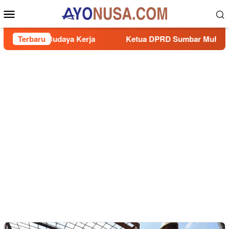
Loncat
Menu
ke
Mobile
konten
n dan Budaya Kerja
Terbaru
Ketua DPRD Sumbar Muhidi Hadiri R