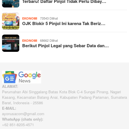
Terbaru! Daftar Pinjol Tidak Perlu Dibay…
73543 Dilihat
EKONOMI
OJK Blokir 5 Pinjol Ini karena Tak Beriz…
68662 Dilihat
EKONOMI
Berikut Pinjol Legal yang Sebar Data dan…
ALAMAT:
Perumahan Abi Singgalang Batas Kota Blok C-4 Sungai Pinang, Nagari
Kasang, Kecamatan Batang Anai, Kabupaten Padang Pariaman, Sumatera
Barat, Indonesia - 25586
E-MAIL:
ayonusacom@gmail.com
WhatsApp (chats only):
+62 851-8205-4571