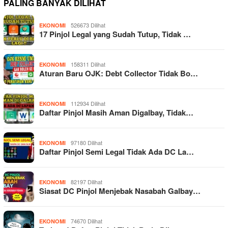
PALING BANYAK DILIHAT
526673 Dilihat
EKONOMI
17 Pinjol Legal yang Sudah Tutup, Tidak …
158311 Dilihat
EKONOMI
Aturan Baru OJK: Debt Collector Tidak Bo…
112934 Dilihat
EKONOMI
Daftar Pinjol Masih Aman Digalbay, Tidak…
97180 Dilihat
EKONOMI
Daftar Pinjol Semi Legal Tidak Ada DC La…
82197 Dilihat
EKONOMI
Siasat DC Pinjol Menjebak Nasabah Galbay…
74670 Dilihat
EKONOMI