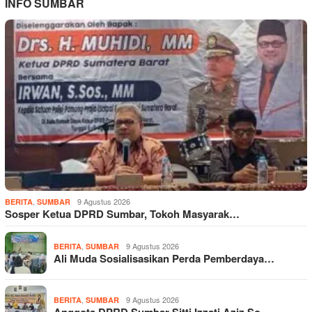
INFO SUMBAR
,
9 Agustus 2026
BERITA
SUMBAR
Sosper Ketua DPRD Sumbar, Tokoh Masyarak…
,
9 Agustus 2026
BERITA
SUMBAR
Ali Muda Sosialisasikan Perda Pemberdaya…
,
9 Agustus 2026
BERITA
SUMBAR