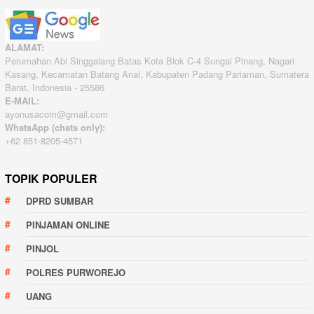
ALAMAT:
Perumahan Abi Singgalang Batas Kota Blok C-4 Sungai Pinang, Nagari
Kasang, Kecamatan Batang Anai, Kabupaten Padang Pariaman, Sumatera
Barat, Indonesia - 25586
E-MAIL:
ayonusacom@gmail.com
WhatsApp (chats only):
+62 851-8205-4571
TOPIK POPULER
DPRD SUMBAR
PINJAMAN ONLINE
PINJOL
POLRES PURWOREJO
UANG