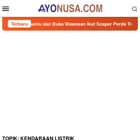
Loncat
Menu
ke
Mobile
konten
t Terbantu dan Buka Wawasan Ikut Sosper Perda Trantibum
Terbaru
TOPIK:
KENDARAAN LISTRIK