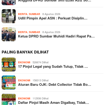
Anggota DPRD Sumbar Sitti Izzati Aziz So…
,
8 Agustus 2026
BERITA
SUMBAR
Udlil Pimpin Apel ASN : Perkuat Disiplin…
,
8 Agustus 2026
BERITA
SUMBAR
Ketua DPRD Sumbar Muhidi Hadiri Rapat Pa…
PALING BANYAK DILIHAT
526674 Dilihat
EKONOMI
17 Pinjol Legal yang Sudah Tutup, Tidak …
158313 Dilihat
EKONOMI
Aturan Baru OJK: Debt Collector Tidak Bo…
112936 Dilihat
EKONOMI
Daftar Pinjol Masih Aman Digalbay, Tidak…