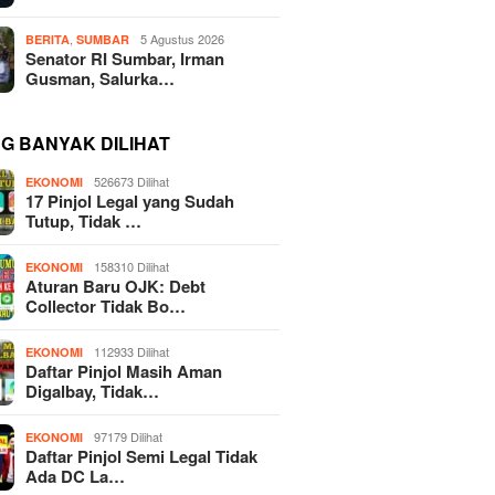
,
5 Agustus 2026
BERITA
SUMBAR
Senator RI Sumbar, Irman
Gusman, Salurka…
NG BANYAK DILIHAT
526673 Dilihat
EKONOMI
17 Pinjol Legal yang Sudah
Tutup, Tidak …
158310 Dilihat
EKONOMI
Aturan Baru OJK: Debt
Collector Tidak Bo…
112933 Dilihat
EKONOMI
Daftar Pinjol Masih Aman
Digalbay, Tidak…
97179 Dilihat
EKONOMI
Daftar Pinjol Semi Legal Tidak
Ada DC La…