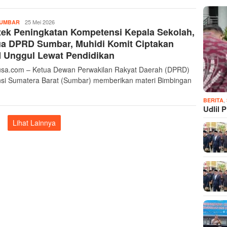
Musthofa
25 Mei 2026
UMBAR
ek Peningkatan Kompetensi Kepala Sekolah,
Ritonga
ua DPRD Sumbar, Muhidi Komit Ciptakan
 Unggul Lewat Pendidikan
sa.com – Ketua Dewan Perwakilan Rakyat Daerah (DPRD)
nsi Sumatera Barat (Sumbar) memberikan materi Bimbingan
,
BERITA
Udlil 
Lihat Lainnya