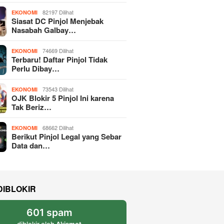
82197 Dilihat
EKONOMI
Siasat DC Pinjol Menjebak
Nasabah Galbay…
74669 Dilihat
EKONOMI
Terbaru! Daftar Pinjol Tidak
Perlu Dibay…
73543 Dilihat
EKONOMI
OJK Blokir 5 Pinjol Ini karena
Tak Beriz…
68662 Dilihat
EKONOMI
Berikut Pinjol Legal yang Sebar
Data dan…
DIBLOKIR
601 spam
diblokir oleh
Akismet