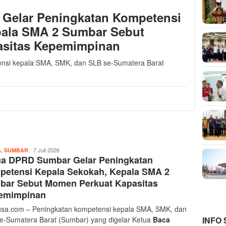
Gelar Peningkatan Kompetensi
pala SMA 2 Sumbar Sebut
asitas Kepemimpinan
nsi kepala SMA, SMK, dan SLB se-Sumatera Barat
,
Musthofa
7 Juli 2026
A
SUMBAR
ua DPRD Sumbar Gelar Peningkatan
Ritonga
petensi Kepala Sekokah, Kepala SMA 2
bar Sebut Momen Perkuat Kapasitas
emimpinan
sa.com – Peningkatan kompetensi kepala SMA, SMK, dan
INFO
e-Sumatera Barat (Sumbar) yang digelar Ketua
Baca