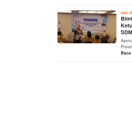
,
ADV
S
Bimt
Ket
SDM
Ayonu
Provi
Baca