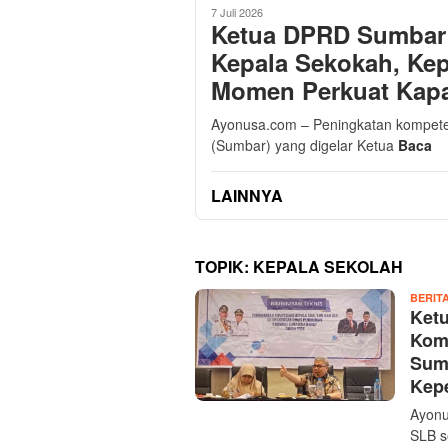
7 Juli 2026
Ketua DPRD Sumbar 
Kepala Sekokah, Ke
Momen Perkuat Kap
Ayonusa.com – Peningkatan kompete
(Sumbar) yang digelar Ketua
Baca
LAINNYA
TOPIK:
KEPALA SEKOLAH
BERIT
Ket
Kom
Sum
Kep
Ayonu
SLB s