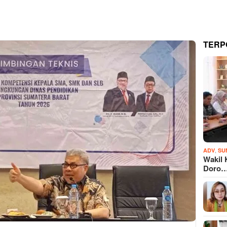
TERP
,
ADV
SU
Wakil 
Doro