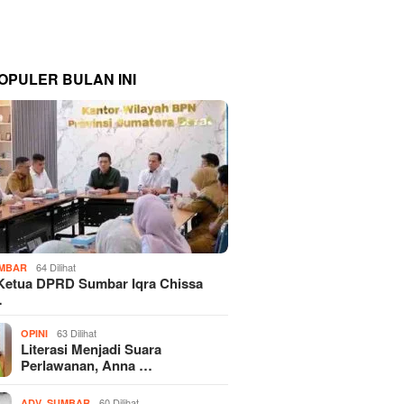
OPULER BULAN INI
64 Dilihat
MBAR
Ketua DPRD Sumbar Iqra Chissa
…
63 Dilihat
OPINI
Literasi Menjadi Suara
Perlawanan, Anna …
,
60 Dilihat
ADV
SUMBAR