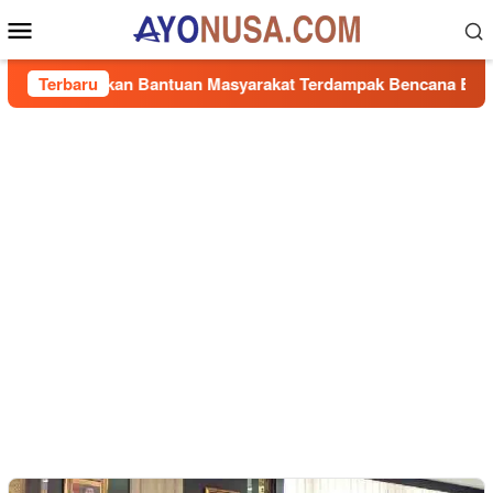
Loncat
Menu
ke
Mobile
konten
, Salurkan Bantuan Masyarakat Terdampak Bencana Banjir di S
Terbaru