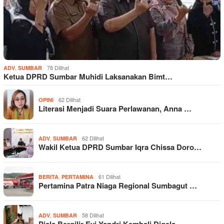
,
78 Dilihat
ADV
SUMBAR
Ketua DPRD Sumbar Muhidi Laksanakan Bimt…
62 Dilihat
OPINI
Literasi Menjadi Suara Perlawanan, Anna …
,
62 Dilihat
ADV
SUMBAR
Wakil Ketua DPRD Sumbar Iqra Chissa Doro…
,
61 Dilihat
BERITA
PERTAMINA
Pertamina Patra Niaga Regional Sumbagut …
,
58 Dilihat
ADV
SUMBAR
Piala Bergilir Evi Yandri Kembali Digela…