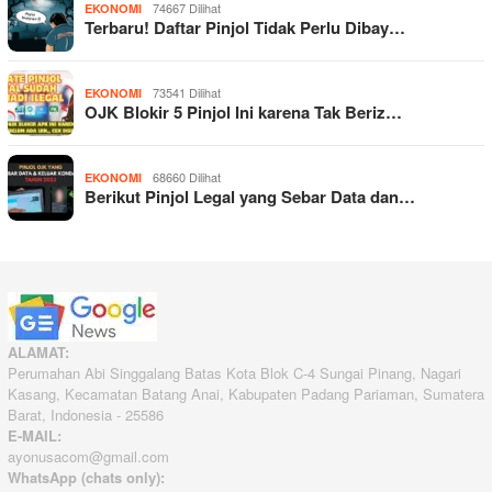
74667 Dilihat
EKONOMI
Terbaru! Daftar Pinjol Tidak Perlu Dibay…
73541 Dilihat
EKONOMI
OJK Blokir 5 Pinjol Ini karena Tak Beriz…
68660 Dilihat
EKONOMI
Berikut Pinjol Legal yang Sebar Data dan…
ALAMAT:
Perumahan Abi Singgalang Batas Kota Blok C-4 Sungai Pinang, Nagari
Kasang, Kecamatan Batang Anai, Kabupaten Padang Pariaman, Sumatera
Barat, Indonesia - 25586
E-MAIL:
ayonusacom@gmail.com
WhatsApp (chats only):