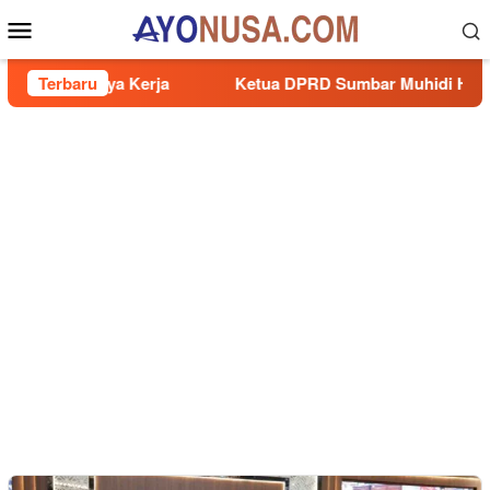
Loncat
Menu
ke
Mobile
konten
n Budaya Kerja
Terbaru
Ketua DPRD Sumbar Muhidi Hadiri Rapat