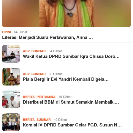
64 Dilihat
OPINI
Literasi Menjadi Suara Perlawanan, Anna …
,
64 Dilihat
ADV
SUMBAR
Wakil Ketua DPRD Sumbar Iqra Chissa Doro…
,
60 Dilihat
ADV
SUMBAR
Piala Bergilir Evi Yandri Kembali Digela…
,
49 Dilihat
BERITA
PERTAMINA
Distribusi BBM di Sumut Semakin Membaik,…
,
49 Dilihat
BERITA
SUMBAR
Komisi IV DPRD Sumbar Gelar FGD, Susun N…