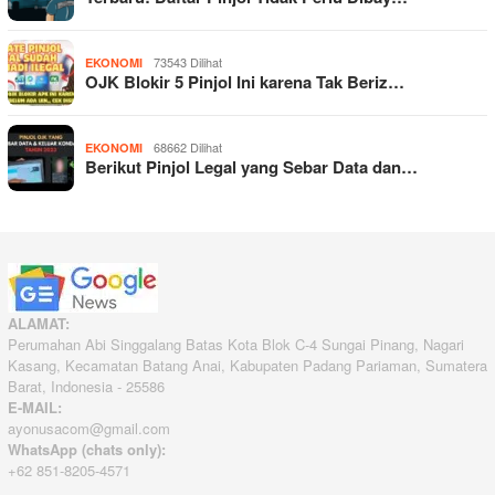
73543 Dilihat
EKONOMI
OJK Blokir 5 Pinjol Ini karena Tak Beriz…
68662 Dilihat
EKONOMI
Berikut Pinjol Legal yang Sebar Data dan…
ALAMAT:
Perumahan Abi Singgalang Batas Kota Blok C-4 Sungai Pinang, Nagari
Kasang, Kecamatan Batang Anai, Kabupaten Padang Pariaman, Sumatera
Barat, Indonesia - 25586
E-MAIL:
ayonusacom@gmail.com
WhatsApp (chats only):
+62 851-8205-4571