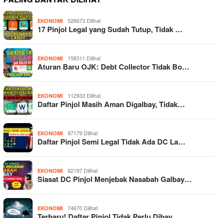
526673 Dilihat
EKONOMI
17 Pinjol Legal yang Sudah Tutup, Tidak …
158311 Dilihat
EKONOMI
Aturan Baru OJK: Debt Collector Tidak Bo…
112933 Dilihat
EKONOMI
Daftar Pinjol Masih Aman Digalbay, Tidak…
97179 Dilihat
EKONOMI
Daftar Pinjol Semi Legal Tidak Ada DC La…
82197 Dilihat
EKONOMI
Siasat DC Pinjol Menjebak Nasabah Galbay…
74670 Dilihat
EKONOMI
Terbaru! Daftar Pinjol Tidak Perlu Dibay…