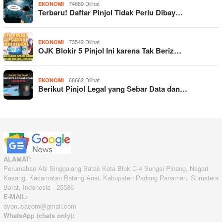
74669 Dilihat
EKONOMI
Terbaru! Daftar Pinjol Tidak Perlu Dibay…
73542 Dilihat
EKONOMI
OJK Blokir 5 Pinjol Ini karena Tak Beriz…
68662 Dilihat
EKONOMI
Berikut Pinjol Legal yang Sebar Data dan…
ALAMAT:
Perumahan Abi Singgalang Batas Kota Blok C-4 Sungai Pinang, Nagari
Kasang, Kecamatan Batang Anai, Kabupaten Padang Pariaman, Sumatera
Barat, Indonesia - 25586
E-MAIL:
ayonusacom@gmail.com
WhatsApp (chats only):