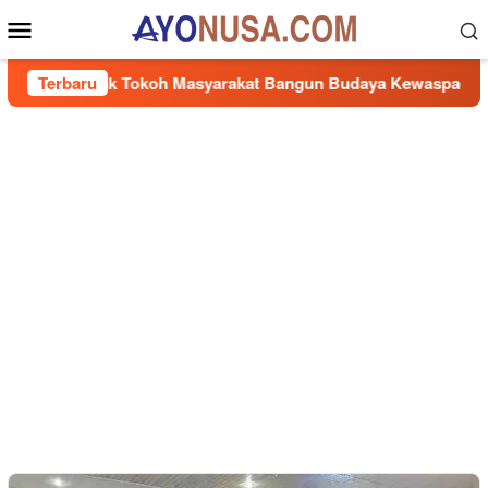
Loncat
Menu
ke
Mobile
konten
i Ajak Tokoh Masyarakat Bangun Budaya Kewaspadaan Kantib
Terbaru