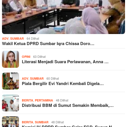
,
64 Dilihat
ADV
SUMBAR
Wakil Ketua DPRD Sumbar Iqra Chissa Doro…
63 Dilihat
OPINI
Literasi Menjadi Suara Perlawanan, Anna …
,
60 Dilihat
ADV
SUMBAR
Piala Bergilir Evi Yandri Kembali Digela…
,
48 Dilihat
BERITA
PERTAMINA
Distribusi BBM di Sumut Semakin Membaik,…
,
48 Dilihat
BERITA
SUMBAR
Komisi IV DPRD Sumbar Gelar FGD, Susun N…