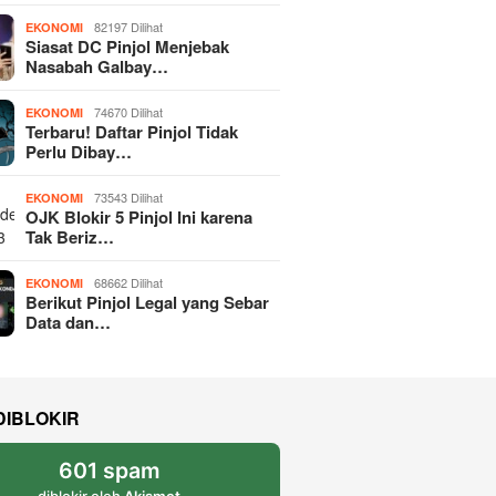
82197 Dilihat
EKONOMI
Siasat DC Pinjol Menjebak
Nasabah Galbay…
74670 Dilihat
EKONOMI
Terbaru! Daftar Pinjol Tidak
Perlu Dibay…
73543 Dilihat
EKONOMI
OJK Blokir 5 Pinjol Ini karena
Tak Beriz…
68662 Dilihat
EKONOMI
Berikut Pinjol Legal yang Sebar
Data dan…
DIBLOKIR
601 spam
diblokir oleh
Akismet