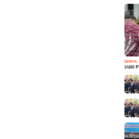
,
BERITA
Udlil 