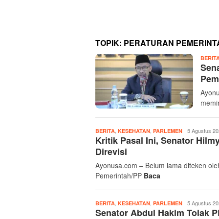
TOPIK:
PERATURAN PEMERINT
BERIT
Sen
Pem
Ayonu
memin
,
,
Ayonusa
5 Agustus 2
BERITA
KESEHATAN
PARLEMEN
Kritik Pasal Ini, Senator H
Com
Direvisi
Ayonusa.com – Belum lama diteken oleh
Pemerintah/PP
Baca
,
,
Ayonusa
5 Agustus 2
BERITA
KESEHATAN
PARLEMEN
Senator Abdul Hakim Tolak 
Com