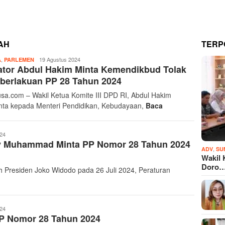
AH
TERP
,
Admin
19 Agustus 2024
A
PARLEMEN
ator Abdul Hakim Minta Kemendikbud Tolak
Ayonusa
berlakuan PP 28 Tahun 2024
sa.com – Wakil Ketua Komite III DPD RI, Abdul Hakim
ta kepada Menteri Pendidikan, Kebudayaan,
Baca
024
ilmy Muhammad Minta PP Nomor 28 Tahun 2024
,
ADV
SU
Wakil 
Doro
 Presiden Joko Widodo pada 26 Juli 2024, Peraturan
024
PP Nomor 28 Tahun 2024