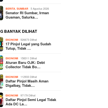
,
5 Agustus 2026
BERITA
SUMBAR
Senator RI Sumbar, Irman
Gusman, Salurka…
NG BANYAK DILIHAT
526673 Dilihat
EKONOMI
17 Pinjol Legal yang Sudah
Tutup, Tidak …
158311 Dilihat
EKONOMI
Aturan Baru OJK: Debt
Collector Tidak Bo…
112933 Dilihat
EKONOMI
Daftar Pinjol Masih Aman
Digalbay, Tidak…
97179 Dilihat
EKONOMI
Daftar Pinjol Semi Legal Tidak
Ada DC La…