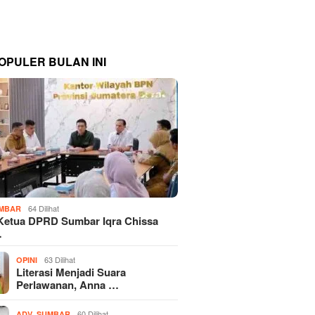
OPULER BULAN INI
64 Dilihat
MBAR
Ketua DPRD Sumbar Iqra Chissa
…
63 Dilihat
OPINI
Literasi Menjadi Suara
Perlawanan, Anna …
,
60 Dilihat
ADV
SUMBAR