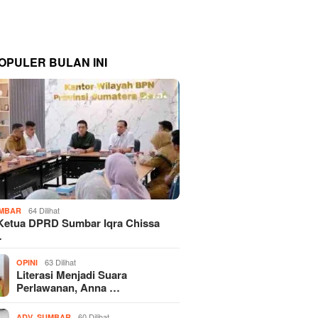
OPULER BULAN INI
64 Dilihat
MBAR
Ketua DPRD Sumbar Iqra Chissa
…
63 Dilihat
OPINI
Literasi Menjadi Suara
Perlawanan, Anna …
,
60 Dilihat
ADV
SUMBAR