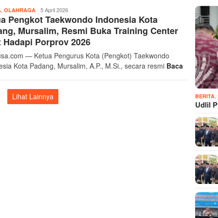
,
Musthofa
5 April 2026
A
OLAHRAGA
ua Pengkot Taekwondo Indonesia Kota
Ritonga
ng, Mursalim, Resmi Buka Training Center
t Hadapi Porprov 2026
sa.com — Ketua Pengurus Kota (Pengkot) Taekwondo
esia Kota Padang, Mursalim, A.P., M.Si., secara resmi
Baca
Lihat Lainnya
,
BERITA
Udlil 