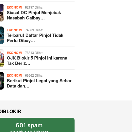
82197 Dilihat
EKONOMI
Siasat DC Pinjol Menjebak
Nasabah Galbay…
74669 Dilihat
EKONOMI
Terbaru! Daftar Pinjol Tidak
Perlu Dibay…
73543 Dilihat
EKONOMI
OJK Blokir 5 Pinjol Ini karena
Tak Beriz…
68662 Dilihat
EKONOMI
Berikut Pinjol Legal yang Sebar
Data dan…
DIBLOKIR
601 spam
diblokir oleh
Akismet