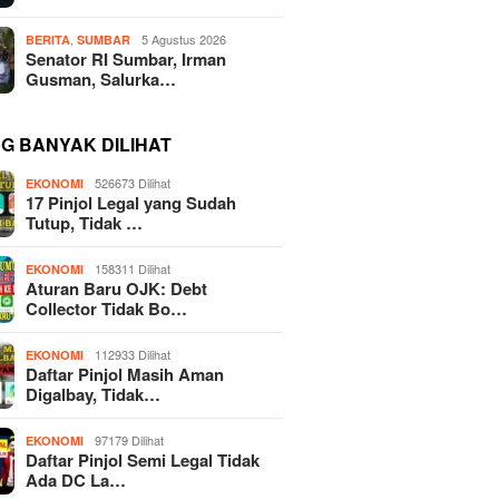
,
5 Agustus 2026
BERITA
SUMBAR
Senator RI Sumbar, Irman
Gusman, Salurka…
NG BANYAK DILIHAT
526673 Dilihat
EKONOMI
17 Pinjol Legal yang Sudah
Tutup, Tidak …
158311 Dilihat
EKONOMI
Aturan Baru OJK: Debt
Collector Tidak Bo…
112933 Dilihat
EKONOMI
Daftar Pinjol Masih Aman
Digalbay, Tidak…
97179 Dilihat
EKONOMI
Daftar Pinjol Semi Legal Tidak
Ada DC La…