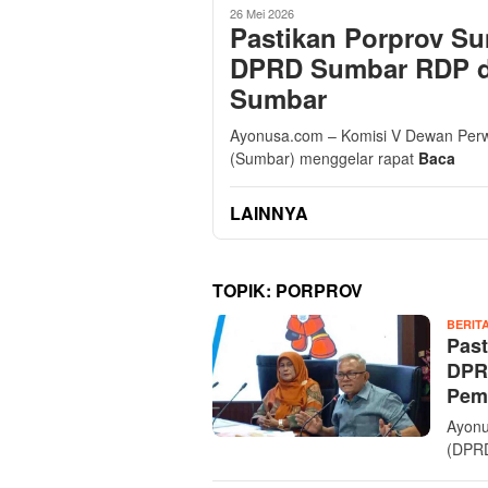
26 Mei 2026
Pastikan Porprov Su
DPRD Sumbar RDP d
Sumbar
Ayonusa.com – Komisi V Dewan Perw
(Sumbar) menggelar rapat
Baca
LAINNYA
TOPIK:
PORPROV
BERIT
Past
DPR
Pem
Ayonu
(DPRD