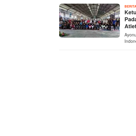
BERIT
Ket
Pada
Atle
Ayonu
Indon