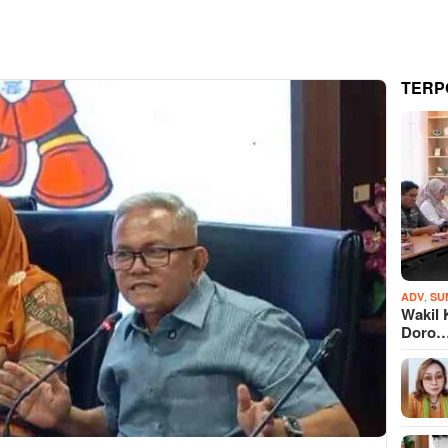
TERP
,
ADV
SU
Wakil 
Doro