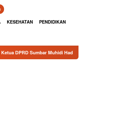
n
A
KESEHATAN
PENDIDIKAN
umbar Muhidi Hadiri Rapat Paripurna HJK Padang : Momentum