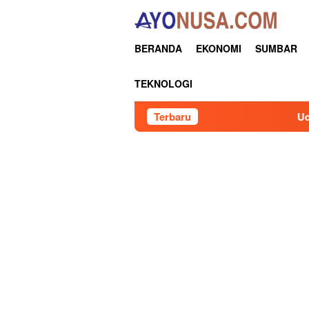
Loncat
ke
konten
BERANDA
EKONOMI
SUMBAR
TEKNOLOGI
Terbaru
Udlil Pimpin Apel