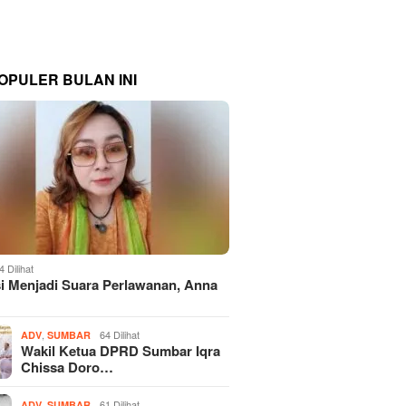
OPULER BULAN INI
4 Dilihat
si Menjadi Suara Perlawanan, Anna
,
64 Dilihat
ADV
SUMBAR
Wakil Ketua DPRD Sumbar Iqra
Chissa Doro…
,
61 Dilihat
ADV
SUMBAR