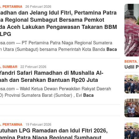
,
Musthofa
26 Februari 2026
A
PERTAMINA
dhan dan Jelang Idul Fitri, Pertamina Patra
Ritonga
ga Regional Sumbagut Bersama Pemkot
da Aceh Lakukan Pengawasan Takaran BBM
 LPG
sa.com — PT Pertamina Patra Niaga Regional Sumatera
n Utara (Sumbagut) bersama Pemerintah Kota Banda
Baca
,
BERITA
Udlil 
,
Musthofa
22 Februari 2026
A
SUMBAR
Yandri Safari Ramadhan di Mushalla Al-
Ritonga
nah dan Serahkan Bantuan Rp20 Juta
sa.com – Wakil Ketua Dewan Perwakilan Rakyat Daerah
) Provinsi Sumatera Barat (Sumbar) , Evi
Baca
,
Musthofa
19 Februari 2026
A
PERTAMINA
tuhan LPG Ramadan dan Idul Fitri 2026,
Ritonga
amina Patra Niaga Regional Sumbagut