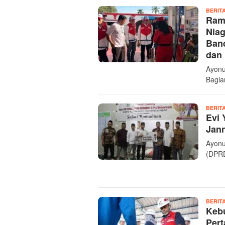
BERIT
Rama
Nia
Ban
dan
Ayonu
Bagia
BERIT
Evi 
Jan
Ayonu
(DPRD
BERIT
Kebu
Pert