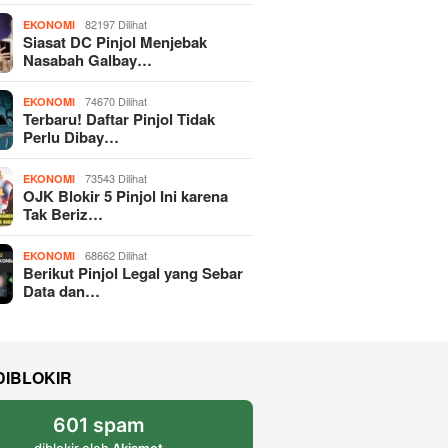
82197 Dilihat
EKONOMI
Siasat DC Pinjol Menjebak
Nasabah Galbay…
74670 Dilihat
EKONOMI
Terbaru! Daftar Pinjol Tidak
Perlu Dibay…
73543 Dilihat
EKONOMI
OJK Blokir 5 Pinjol Ini karena
Tak Beriz…
68662 Dilihat
EKONOMI
Berikut Pinjol Legal yang Sebar
Data dan…
DIBLOKIR
601 spam
diblokir oleh
Akismet