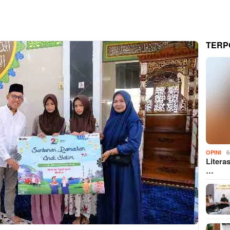
TERP
6
OPINI
Litera
…