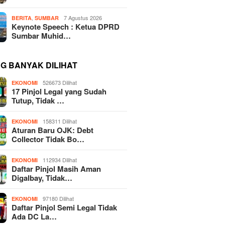
,
7 Agustus 2026
BERITA
SUMBAR
Keynote Speech : Ketua DPRD
Sumbar Muhid…
NG BANYAK DILIHAT
526673 Dilihat
EKONOMI
17 Pinjol Legal yang Sudah
Tutup, Tidak …
158311 Dilihat
EKONOMI
Aturan Baru OJK: Debt
Collector Tidak Bo…
112934 Dilihat
EKONOMI
Daftar Pinjol Masih Aman
Digalbay, Tidak…
97180 Dilihat
EKONOMI
Daftar Pinjol Semi Legal Tidak
Ada DC La…