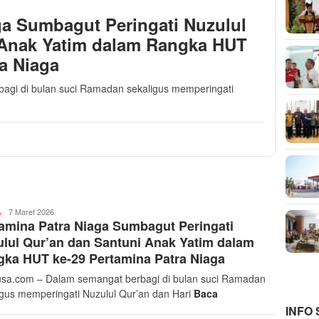
ga Sumbagut Peringati Nuzulul
 Anak Yatim dalam Rangka HUT
ra Niaga
agi di bulan suci Ramadan sekaligus memperingati
Musthofa
7 Maret 2026
A
amina Patra Niaga Sumbagut Peringati
Ritonga
lul Qur’an dan Santuni Anak Yatim dalam
ka HUT ke-29 Pertamina Patra Niaga
sa.com – Dalam semangat berbagi di bulan suci Ramadan
igus memperingati Nuzulul Qur’an dan Hari
Baca
INFO