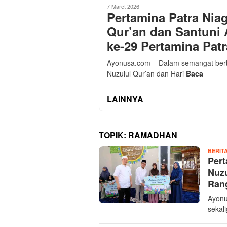
7 Maret 2026
Pertamina Patra Nia
Qur’an dan Santuni
ke-29 Pertamina Pat
Ayonusa.com – Dalam semangat berb
Nuzulul Qur’an dan Hari
Baca
LAINNYA
TOPIK:
RAMADHAN
BERIT
Pert
Nuzu
Rang
Ayonu
sekal