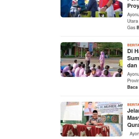
Proy
Ayonu
Utara
Gas
BERIT
Di 
Sumb
dan 
Ayonu
Provi
Baca
BERIT
Jel
Masy
Qura
Ayonu