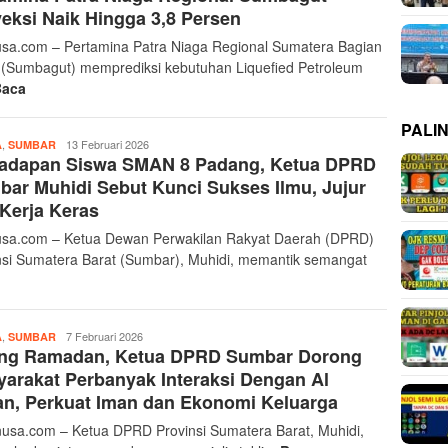
eksi Naik Hingga 3,8 Persen
sa.com – Pertamina Patra Niaga Regional Sumatera Bagian
 (Sumbagut) memprediksi kebutuhan Liquefied Petroleum
Baca
PALI
,
Musthofa
13 Februari 2026
A
SUMBAR
Hadapan Siswa SMAN 8 Padang, Ketua DPRD
Ritonga
ar Muhidi Sebut Kunci Sukses Ilmu, Jujur
Kerja Keras
sa.com – Ketua Dewan Perwakilan Rakyat Daerah (DPRD)
nsi Sumatera Barat (Sumbar), Muhidi, memantik semangat
,
Musthofa
7 Februari 2026
A
SUMBAR
ang Ramadan, Ketua DPRD Sumbar Dorong
Ritonga
arakat Perbanyak Interaksi Dengan Al
n, Perkuat Iman dan Ekonomi Keluarga
sa.com – Ketua DPRD Provinsi Sumatera Barat, Muhidi,