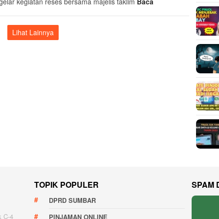
elar kegiatan reses bersama majelis taklim
Baca
Lihat Lainnya
TOPIK POPULER
SPAM 
DPRD SUMBAR
k C-4
PINJAMAN ONLINE