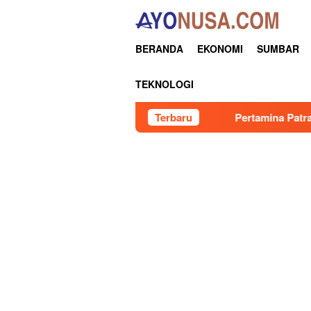
Loncat
ke
konten
BERANDA
EKONOMI
SUMBAR
TEKNOLOGI
Terbaru
Pertamina Patra Niaga Regiona