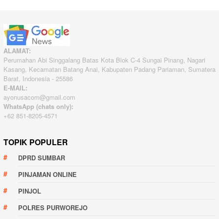
ALAMAT:
Perumahan Abi Singgalang Batas Kota Blok C-4 Sungai Pinang, Nagari
Kasang, Kecamatan Batang Anai, Kabupaten Padang Pariaman, Sumatera
Barat, Indonesia - 25586
E-MAIL:
ayonusacom@gmail.com
WhatsApp (chats only):
+62 851-8205-4571
TOPIK POPULER
DPRD SUMBAR
PINJAMAN ONLINE
PINJOL
POLRES PURWOREJO