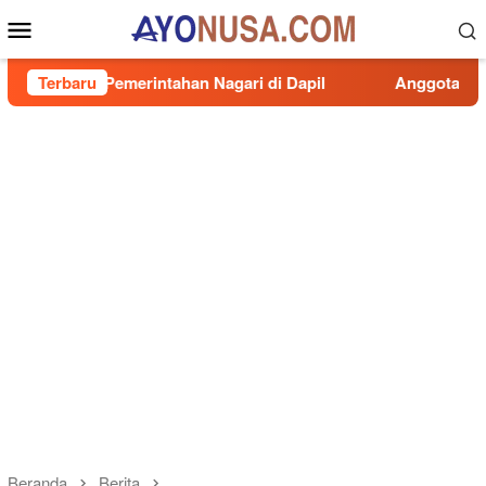
Loncat
Menu
ke
Mobile
konten
Pemerintahan Nagari di Dapil
Terbaru
Anggota DPRD Sumbar Sit
Beranda
Berita