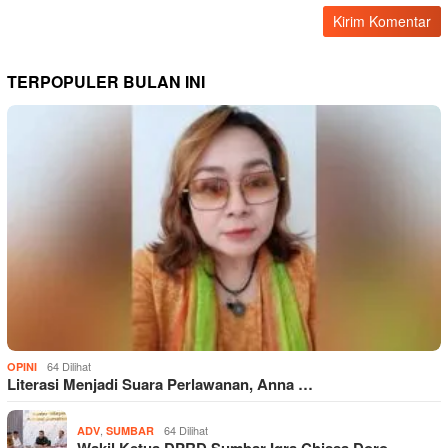
TERPOPULER BULAN INI
64 Dilihat
OPINI
Literasi Menjadi Suara Perlawanan, Anna …
,
64 Dilihat
ADV
SUMBAR
Wakil Ketua DPRD Sumbar Iqra Chissa Doro…