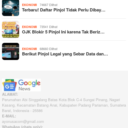
74667 Dilihat
EKONOMI
Terbaru! Daftar Pinjol Tidak Perlu Dibay…
73541 Dilihat
EKONOMI
OJK Blokir 5 Pinjol Ini karena Tak Beriz…
68660 Dilihat
EKONOMI
Berikut Pinjol Legal yang Sebar Data dan…
ALAMAT:
Perumahan Abi Singgalang Batas Kota Blok C-4 Sungai Pinang, Nagari
Kasang, Kecamatan Batang Anai, Kabupaten Padang Pariaman, Sumatera
Barat, Indonesia - 25586
E-MAIL:
ayonusacom@gmail.com
WhatsApp (chats only):