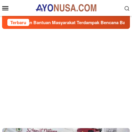
Loncat
Menu
ke
Mobile
konten
 Salurkan Bantuan Masyarakat Terdampak Bencana Banjir di Sum
Terbaru