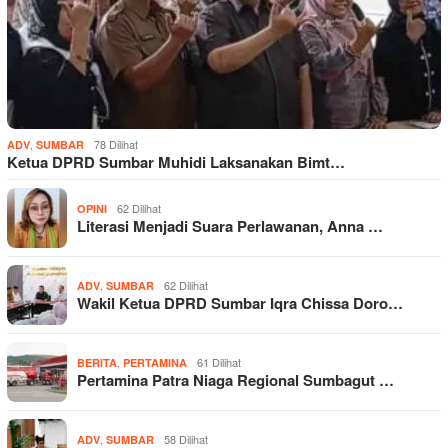
,
78 Dilihat
ADV
SUMBAR
Ketua DPRD Sumbar Muhidi Laksanakan Bimt…
62 Dilihat
OPINI
Literasi Menjadi Suara Perlawanan, Anna …
,
62 Dilihat
ADV
SUMBAR
Wakil Ketua DPRD Sumbar Iqra Chissa Doro…
,
61 Dilihat
BERITA
PERTAMINA
Pertamina Patra Niaga Regional Sumbagut …
,
58 Dilihat
ADV
SUMBAR